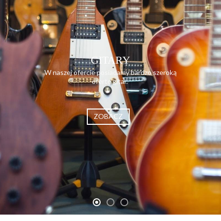
GITARY
W naszej ofercie posiadamy bardzo szeroką
ofertę gitar.
ZOBACZ