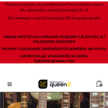
Darmowa wysyłka za pośrednictwem Paczkomatów Inpost
dla zamówień o wartości powyżej 150 zł
Dla zamówień o wartości powyżej 250 zł wysyłka gratis!
K
K
UWAGA! WYSTĘPUJĄ CHWILOWE PROBLEMY Z REJESTRACJĄ I
SKŁADANIEM ZAMOWIEŃ
PROSIMY O SKŁADANIE ZAMÓWIEŃ POD NUMEREM: 661 419 912
LUB WYSYŁAJĄC WIADOMOŚĆ NA ADRES:
QUEEN2SC@GMAIL.COM
0