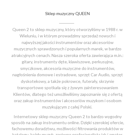
Sklep muzyczny QUEEN
Queen 2 to sklep muzyczny, który otworzyliśmy w 1988 r. w
Wieluniu, i w którym prowadzimy sprzedaż nowych i
najwyższej jakości instrumentów oraz akcesoriów
muzycznych sprawdzonych i popularnych marek, w bardzo
atrakcyjnych cenach. Nasza szeroka oferta zawierająca m.in.:
gitary, instrumenty dęte, klawiszowe, perkusyjne,
smyczkowe, akcesoria muzyczne do instrumentów,
nagłośnienia domowe i estradowe, sprzęt Car Audio, sprzęt
dyskotekowy, a także pokrowce, futerały, skrzynie
transportowe spotkała się z żywym zainteresowaniem
Klientów, dlatego też umożliwiliśmy zapoznanie się z ofertą
oraz zakup instrumentów i akcesoriów muzykom i osobom
muzykującym z całej Polski.
Internetowy sklep muzyczny Queen 2 to bardzo wygodny
sposób na zakup instrumentu online. Dzięki szerokiej ofercie,
fachowemu doradztwu, możliwości filtrowania produktów w
katalogu, każdy muzyk, zarówno profesjonalista jak i amator,