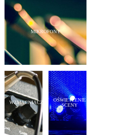
MIKROFONY
OŚWIETLENIE
WZMACNIACZE
SCENY