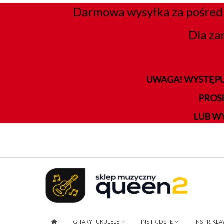
Darmowa wysyłka za pośred
Dla za
UWAGA! WYSTĘPU
PROS
LUB W
GITARY I UKULELE
INSTR. DĘTE
INSTR. KL