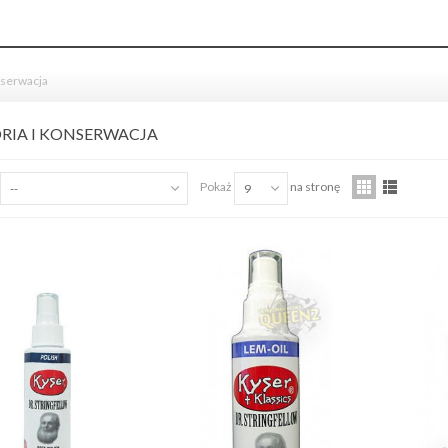
nserwacja
RIA I KONSERWACJA
ED'S MUSIC GCSA1230
Pokaż
na stronę
--
9
TRONGER KABEL WTYKI
ACK...
,00 zł
ist Wood 5AX Hickory pałki
erkusyjne
,00 zł
ist Wood 5B Hickory pałki
erkusyjne
,00 zł