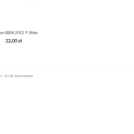
on BBN 2052 P Slide
gitarowy...
22,00 zł
1 - 9 z 92 elementów