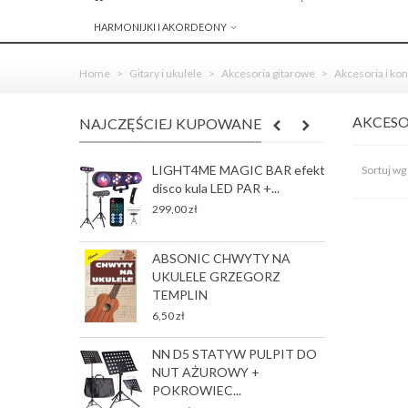
HARMONIJKI I AKORDEONY
Home
>
Gitary i ukulele
>
Akcesoria gitarowe
>
Akcesoria i ko
AKCESO
NAJCZĘŚCIEJ KUPOWANE
LIGHT4ME MAGIC BAR efekt
R
Sortuj wg
disco kula LED PAR +...
S
J
299,00 zł
78
ABSONIC CHWYTY NA
G
UKULELE GRZEGORZ
p
TEMPLIN
35
6,50 zł
NN D5 STATYW PULPIT DO
G
NUT AŻUROWY +
p
POKROWIEC...
35