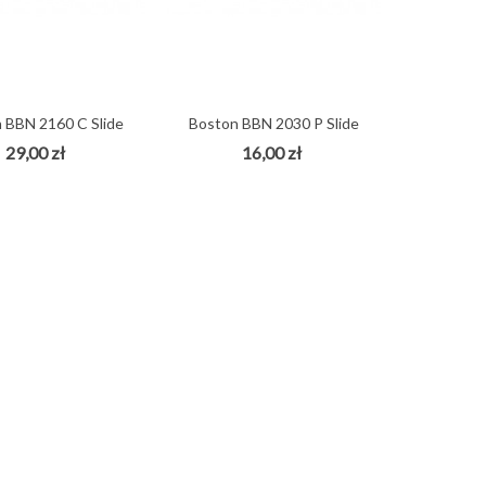
 BBN 2160 C Slide
Boston BBN 2030 P Slide
gitarowy...
gitarowy...
29,00 zł
16,00 zł