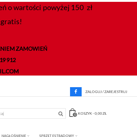
 o wartości powyżej 150 zł
gratis!
DANIEM ZAMOWIEŃ
9 912
IL.COM
ZALOGUJ / ZAREJESTRUJ
KOSZYK
-
0,00 ZŁ
0
NAGŁOŚNIENIE
SPRZĘT ESTRADOWY