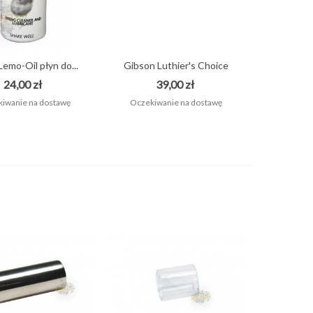
Lemo-Oil płyn do...
Gibson Luthier's Choice
Triple...
24,00 zł
39,00 zł
iwanie na dostawę
Oczekiwanie na dostawę