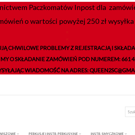
nictwem Paczkomatów Inpost dla zamówień
mówień o wartości powyżej 250 zł wysyłka 
K
K
JĄ CHWILOWE PROBLEMY Z REJESTRACJĄ I SKŁA
IMY O SKŁADANIE ZAMÓWIEŃ POD NUMEREM: 661 41
YSYŁAJĄC WIADOMOŚĆ NA ADRES: QUEEN2SC@GMA
AWISZOWE
PERKUSJE I INSTR. PERKUSYJNE
INSTR. SMYCZKOWE