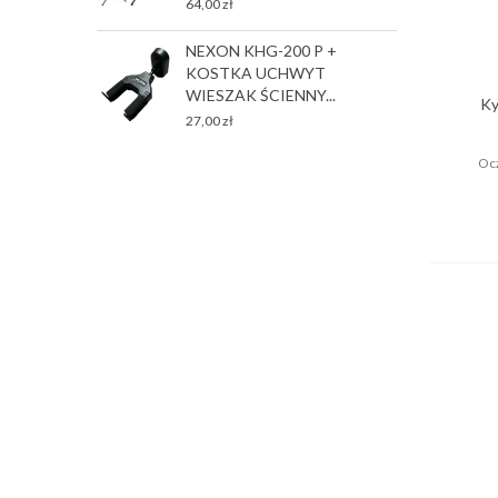
64,00 zł
T
NEXON KHG-200 P +
P
KOSTKA UCHWYT
2
WIESZAK ŚCIENNY...
Ky
27,00 zł
Ocz