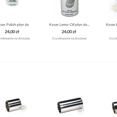
ONTRÄGER TG25E/GB
OKROWIEC DO GITARY...
55,00 zł
ser Polish płyn do
Kyser Lemo-Oil płyn do...
Kyser 
konserwacji...
24,00 zł
24,00 zł
ekiwanie na dostawę
Oczekiwanie na dostawę
Oczek