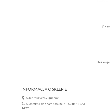
Bost
Pokazuje 
INFORMACJA O SKLEPIE
Sklep Muzyczny Queen2
Skontaktuj się z nami:
503 036 356 lub 43 843
14 77