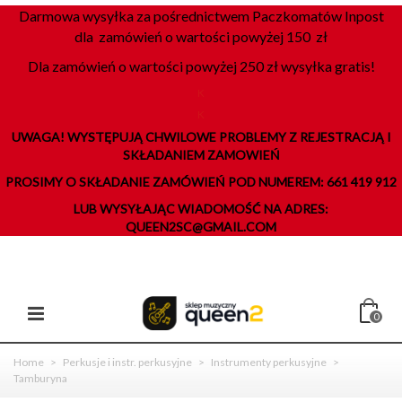
Darmowa wysyłka za pośrednictwem Paczkomatów Inpost
dla zamówień o wartości powyżej 150 zł
Dla zamówień o wartości powyżej 250 zł wysyłka gratis!
K
K
UWAGA! WYSTĘPUJĄ CHWILOWE PROBLEMY Z REJESTRACJĄ I
SKŁADANIEM ZAMOWIEŃ
PROSIMY O SKŁADANIE ZAMÓWIEŃ POD NUMEREM: 661 419 912
LUB WYSYŁAJĄC WIADOMOŚĆ NA ADRES:
QUEEN2SC@GMAIL.COM
0
Home
>
Perkusje i instr. perkusyjne
>
Instrumenty perkusyjne
>
Tamburyna