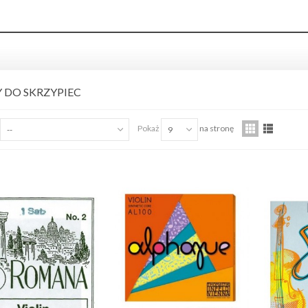
 DO SKRZYPIEC
ED'S MUSIC GCSA1230
Pokaż
na stronę
--
9
TRONGER KABEL WTYKI
ACK...
,00 zł
ist Wood 5AX Hickory pałki
erkusyjne
,00 zł
ist Wood 5B Hickory pałki
erkusyjne
,00 zł