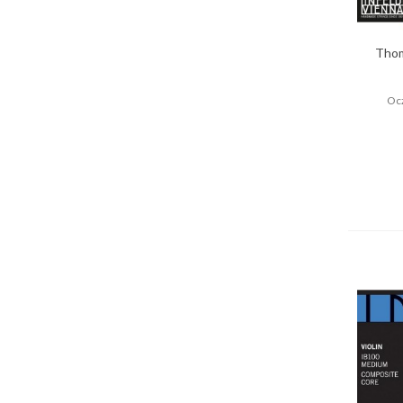
Thom
Ocz