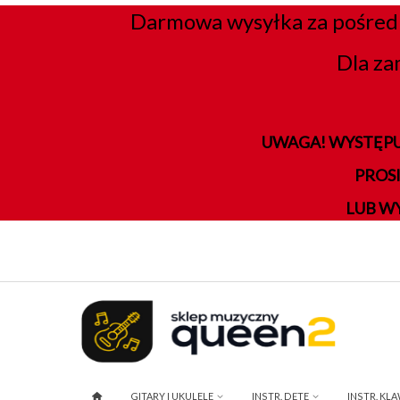
Darmowa wysyłka za pośred
Dla za
UWAGA! WYSTĘPU
PROS
LUB W
GITARY I UKULELE
INSTR. DĘTE
INSTR. KL