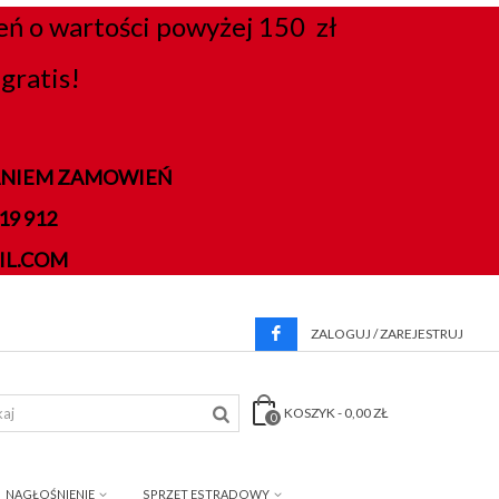
 o wartości powyżej 150 zł
gratis!
DANIEM ZAMOWIEŃ
9 912
IL.COM
ZALOGUJ / ZAREJESTRUJ
KOSZYK
-
0,00 ZŁ
0
NAGŁOŚNIENIE
SPRZĘT ESTRADOWY