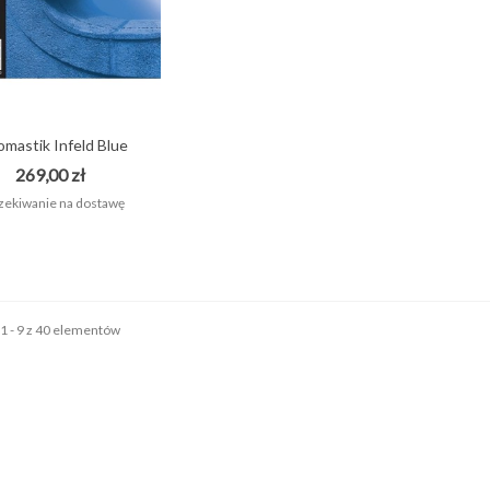
mastik Infeld Blue
IB100...
269,00 zł
ekiwanie na dostawę
1 - 9 z 40 elementów