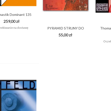
astik Dominant 135
4/4...
259,00 zł
ekiwanie na dostawę
PYRAMID STRUNY DO
Thomas
SKRZYPIEC 4/4...
55,00 zł
Oczek