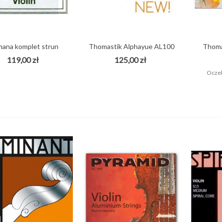
ONTRÄGER TG25E/GB
OKROWIEC DO GITARY...
55,00 zł
ana komplet strun
Thomastik Alphayue AL100
Thoma
skrzypcowych
struny...
119,00 zł
125,00 zł
Oczek