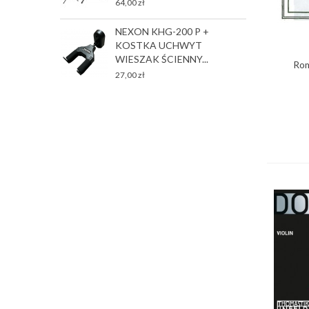
64,00 zł
T
NEXON KHG-200 P +
P
KOSTKA UCHWYT
2
WIESZAK ŚCIENNY...
Rom
27,00 zł