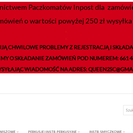
nictwem Paczkomatów Inpost dla zamówień
mówień o wartości powyżej 250 zł wysyłka 
K
K
JĄ CHWILOWE PROBLEMY Z REJESTRACJĄ I SKŁA
IMY O SKŁADANIE ZAMÓWIEŃ POD NUMEREM: 661 41
YSYŁAJĄC WIADOMOŚĆ NA ADRES: QUEEN2SC@GMA
AWISZOWE
PERKUSJE I INSTR. PERKUSYJNE
INSTR. SMYCZKOWE