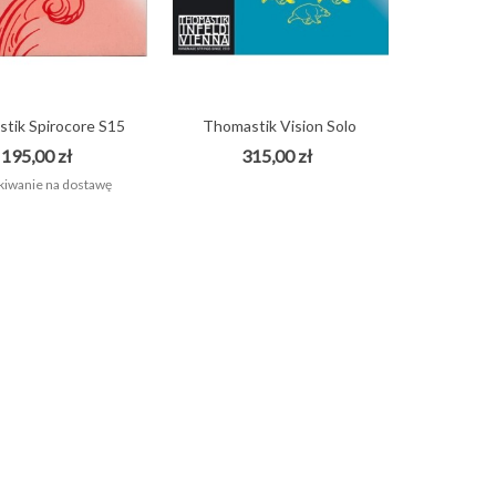
tik Spirocore S15
Thomastik Vision Solo
struny...
VIS100...
195,00 zł
315,00 zł
iwanie na dostawę