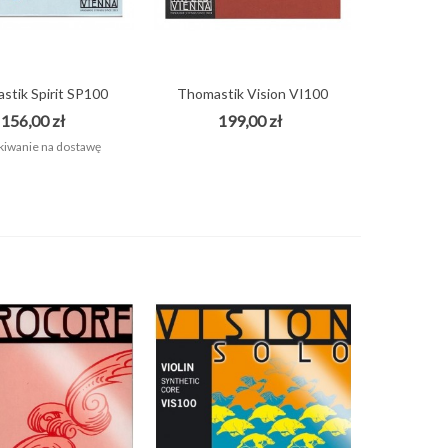
stik Spirit SP100
Thomastik Vision VI100
struny do...
struny do...
156,00 zł
199,00 zł
iwanie na dostawę