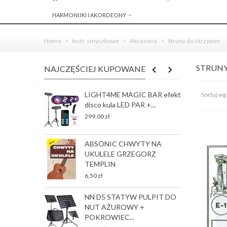
HARMONIJKI I AKORDEONY
Home
>
Instr. smyczkowe
>
Akcesoria
>
Struny do skrzypiec
STRUNY
NAJCZĘŚCIEJ KUPOWANE
LIGHT4ME MAGIC BAR efekt
R
Sortuj wg
disco kula LED PAR +...
S
J
299,00 zł
78
ABSONIC CHWYTY NA
G
UKULELE GRZEGORZ
p
TEMPLIN
35
6,50 zł
NN D5 STATYW PULPIT DO
G
NUT AŻUROWY +
p
POKROWIEC...
35