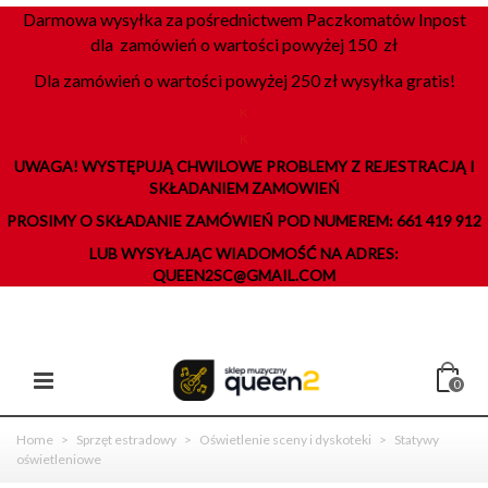
Darmowa wysyłka za pośrednictwem Paczkomatów Inpost
dla zamówień o wartości powyżej 150 zł
Dla zamówień o wartości powyżej 250 zł wysyłka gratis!
K
K
UWAGA! WYSTĘPUJĄ CHWILOWE PROBLEMY Z REJESTRACJĄ I
SKŁADANIEM ZAMOWIEŃ
PROSIMY O SKŁADANIE ZAMÓWIEŃ POD NUMEREM: 661 419 912
LUB WYSYŁAJĄC WIADOMOŚĆ NA ADRES:
QUEEN2SC@GMAIL.COM
0
Home
>
Sprzęt estradowy
>
Oświetlenie sceny i dyskoteki
>
Statywy
oświetleniowe