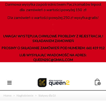
Darmowa wysyłka za pośrednictwem Paczkomatów Inpost
dla zamówień o wartości powyżej 150 zł
Dla zamówień o wartości powyżej 250 zł wysyłka gratis!
K
K
UWAGA! WYSTĘPUJĄ CHWILOWE PROBLEMY Z REJESTRACJĄ I
SKŁADANIEM ZAMOWIEŃ
PROSIMY O SKŁADANIE ZAMÓWIEŃ POD NUMEREM: 661 419 912
LUB WYSYŁAJĄC WIADOMOŚĆ NA ADRES:
QUEEN2SC@GMAIL.COM
0
Home
>
Nagłośnienie
>
Statywy dla DJ