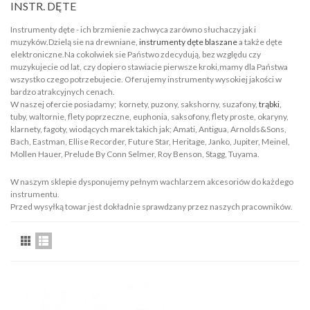
INSTR. DĘTE
Instrumenty dęte - ich brzmienie zachwyca zarówno słuchaczy jak i
muzyków.Dzielą sie na drewniane,
instrumenty dęte blaszane
a także dęte
elektroniczne.Na cokolwiek sie Państwo zdecydują, bez względu czy
muzykujecie od lat, czy dopiero stawiacie pierwsze kroki,mamy dla Państwa
wszystko czego potrzebujecie. Oferujemy instrumenty wysokiej jakości w
bardzo atrakcyjnych cenach.
W naszej ofercie posiadamy; kornety, puzony, sakshorny, suzafony,
trąbki
,
tuby, waltornie, flety poprzeczne, euphonia, saksofony, flety proste, okaryny,
klarnety, fagoty, wiodących marek takich jak; Amati, Antigua, Arnolds&Sons,
Bach, Eastman, Ellise Recorder, Future Star, Heritage, Janko, Jupiter, Meinel,
Mollen Hauer, Prelude By Conn Selmer, Roy Benson, Stagg, Tuyama.
W naszym sklepie dysponujemy pełnym wachlarzem akcesoriów do każdego
instrumentu.
Przed wysyłką towar jest dokładnie sprawdzany przez naszych pracowników.