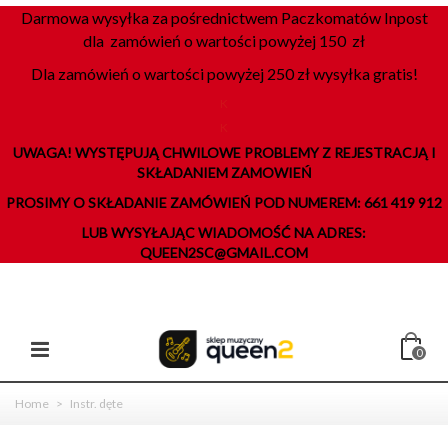
Darmowa wysyłka za pośrednictwem Paczkomatów Inpost
dla zamówień o wartości powyżej 150 zł
Dla zamówień o wartości powyżej 250 zł wysyłka gratis!
K
K
UWAGA! WYSTĘPUJĄ CHWILOWE PROBLEMY Z REJESTRACJĄ I
SKŁADANIEM ZAMOWIEŃ
PROSIMY O SKŁADANIE ZAMÓWIEŃ POD NUMEREM: 661 419 912
LUB WYSYŁAJĄC WIADOMOŚĆ NA ADRES:
QUEEN2SC@GMAIL.COM
0
Home
>
Instr. dęte