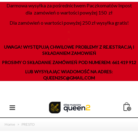
Darmowa wysyłka za pośrednictwem Paczkomatów Inpost
dla zamówień o wartości powyżej 150 zł
Dla zamówień o wartości powyżej 250 zł wysyłka gratis!
K
K
UWAGA! WYSTĘPUJĄ CHWILOWE PROBLEMY Z REJESTRACJĄ I
SKŁADANIEM ZAMOWIEŃ
PROSIMY O SKŁADANIE ZAMÓWIEŃ POD NUMEREM: 661 419 912
LUB WYSYŁAJĄC WIADOMOŚĆ NA ADRES:
QUEEN2SC@GMAIL.COM
0
Home
>
PRESTO