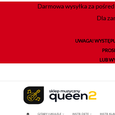
Darmowa wysyłka za pośred
Dla za
UWAGA! WYSTĘPU
PROS
LUB W
GITARY I UKULELE
INSTR. DĘTE
INSTR. KL