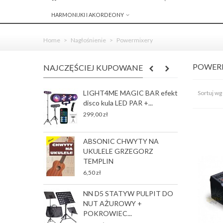
HARMONIJKI I AKORDEONY
Home
>
Nagłośnienie
>
Powermixery
POWER
NAJCZĘŚCIEJ KUPOWANE
LIGHT4ME MAGIC BAR efekt
R
Sortuj wg
disco kula LED PAR +...
S
J
299,00 zł
78
ABSONIC CHWYTY NA
G
UKULELE GRZEGORZ
p
TEMPLIN
35
6,50 zł
NN D5 STATYW PULPIT DO
G
NUT AŻUROWY +
p
POKROWIEC...
35