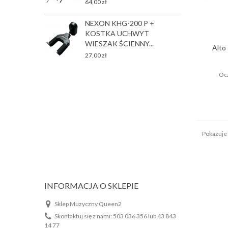
64,00 zł
T
NEXON KHG-200 P +
P
KOSTKA UCHWYT
2
WIESZAK ŚCIENNY...
Alto
27,00 zł
Ocz
Pokazuje 1
INFORMACJA O SKLEPIE
Sklep Muzyczny Queen2
Skontaktuj się z nami:
503 036 356 lub 43 843
14 77