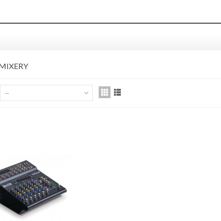
MIXERY
ED'S MUSIC GCSA1230
--
TRONGER KABEL WTYKI
ACK...
,00 zł
ist Wood 5AX Hickory pałki
erkusyjne
,00 zł
ist Wood 5B Hickory pałki
erkusyjne
,00 zł