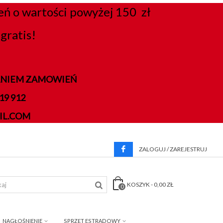
 o wartości powyżej 150 zł
gratis!
DANIEM ZAMOWIEŃ
9 912
IL.COM
ZALOGUJ / ZAREJESTRUJ
KOSZYK
-
0,00 ZŁ
0
NAGŁOŚNIENIE
SPRZĘT ESTRADOWY