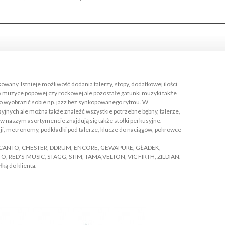
any. Istnieje możliwość dodania talerzy, stopy, dodatkowej ilości
 muzyce popowej czy rockowej ale pozostałe gatunki muzyki także
żko wyobrazić sobie np. jazz bez synkopowanego rytmu. W
ych ale można także znaleźć wszystkie potrzebne bębny, talerze,
go w naszym asortymencie znajdują się także stołki perkusyjne.
ji, metronomy, podkładki pod talerze, klucze do naciągów, pokrowce
N, CANTO, CHESTER, DDRUM, ENCORE, GEWAPURE, GŁADEK,
RED'S MUSIC, STAGG, STIM, TAMA,VELTON, VIC FIRTH, ZILDIAN.
ką do klienta.