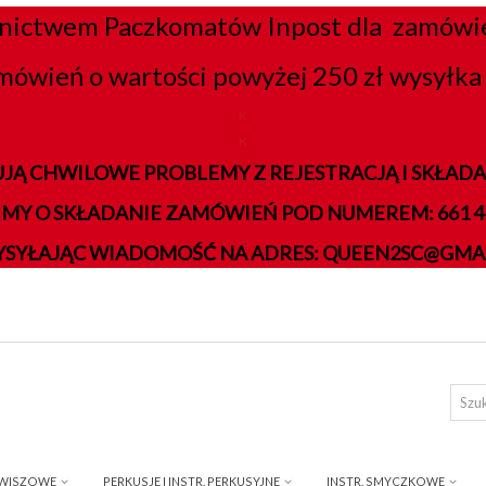
nictwem Paczkomatów Inpost dla zamówień
mówień o wartości powyżej 250 zł wysyłka 
K
K
JĄ CHWILOWE PROBLEMY Z REJESTRACJĄ I SKŁA
IMY O SKŁADANIE ZAMÓWIEŃ POD NUMEREM: 661 41
YSYŁAJĄC WIADOMOŚĆ NA ADRES: QUEEN2SC@GMA
AWISZOWE
PERKUSJE I INSTR. PERKUSYJNE
INSTR. SMYCZKOWE