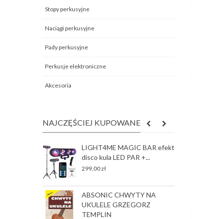
Stopy perkusyjne
Naciągi perkusyjne
Pady perkusyjne
Perkusje elektroniczne
Akcesoria
NAJCZĘŚCIEJ KUPOWANE
LIGHT4ME MAGIC BAR efekt
R
disco kula LED PAR +...
S
J
299,00 zł
78
ABSONIC CHWYTY NA
G
UKULELE GRZEGORZ
p
TEMPLIN