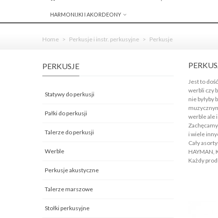
HARMONIJKI I AKORDEONY
Home
>
Perkusje i instr. perkusyjne
>
Perkusje
PERKUS
PERKUSJE
Jest to doś
werbli czy
Statywy do perkusji
nie byłyby 
muzycznym 
Pałki do perkusji
werble ale 
Zachęcamy d
Talerze do perkusji
i wiele inny
Cały asor
Werble
HAYMAN, K
Każdy produ
Perkusje akustyczne
Talerze marszowe
Stołki perkusyjne