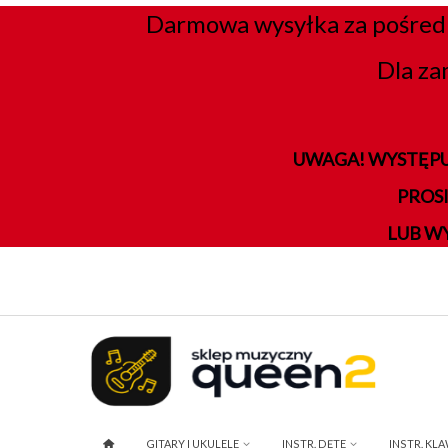
Darmowa wysyłka za pośred
Dla za
UWAGA! WYSTĘPU
PROS
LUB W
GITARY I UKULELE
INSTR. DĘTE
INSTR. KL