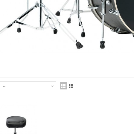
,00 zł
ist Wood 5B Hickory pałki
erkusyjne
,00 zł
ONTRÄGER TG25E/GB
OKROWIEC DO GITARY...
55,00 zł
--