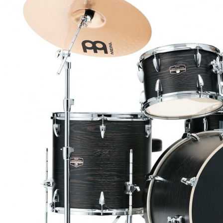
ED'S MUSIC GCSA1230
TRONGER KABEL WTYKI
ACK...
,00 zł
ist Wood 5AX Hickory pałki
erkusyjne