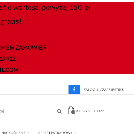
 o wartości powyżej 150 zł
gratis!
DANIEM ZAMOWIEŃ
9 912
IL.COM
ZALOGUJ / ZAREJESTRUJ
KOSZYK
-
0,00 ZŁ
0
NAGŁOŚNIENIE
SPRZĘT ESTRADOWY