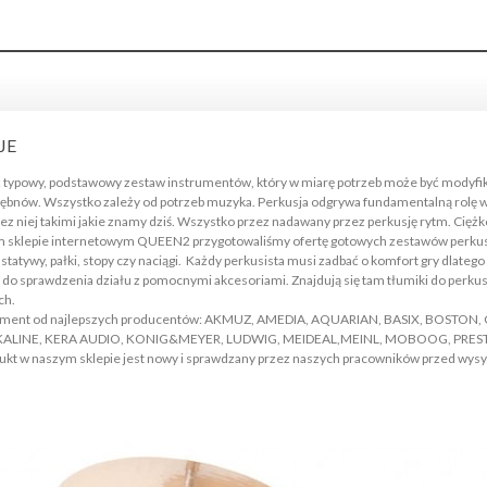
JE
ć typowy, podstawowy zestaw instrumentów, który w miarę potrzeb może być modyfikow
 bębnów. Wszystko zależy od potrzeb muzyka. Perkusja odgrywa fundamentalną rolę w
bez niej takimi jakie znamy dziś. Wszystko przez nadawany przez perkusję rytm. Cię
sklepie internetowym QUEEN2 przygotowaliśmy ofertę gotowych zestawów perkusyjn
i statywy, pałki, stopy czy naciągi. Każdy perkusista musi zadbać o komfort gry dlate
o sprawdzenia działu z pomocnymi akcesoriami. Znajdują się tam tłumiki do perkus
ch.
tyment od najlepszych producentów: AKMUZ, AMEDIA, AQUARIAN, BASIX, BOSTO
ALINE, KERA AUDIO, KONIG&MEYER, LUDWIG, MEIDEAL,MEINL, MOBOOG, PRESTO, 
kt w naszym sklepie jest nowy i sprawdzany przez naszych pracowników przed wysył