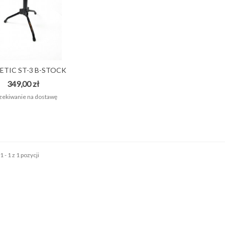
ETIC ST-3 B-STOCK
STOŁEK...
349,00 zł
ekiwanie na dostawę
 - 1 z 1 pozycji