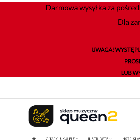
Darmowa wysyłka za pośred
Dla za
UWAGA! WYSTĘPU
PROS
LUB W
GITARY I UKULELE
INSTR. DĘTE
INSTR. KL