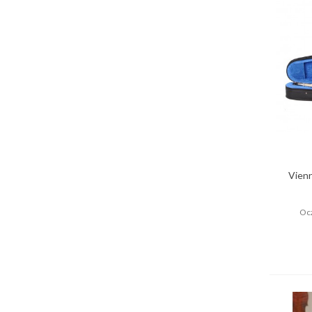
Vien
Ocz