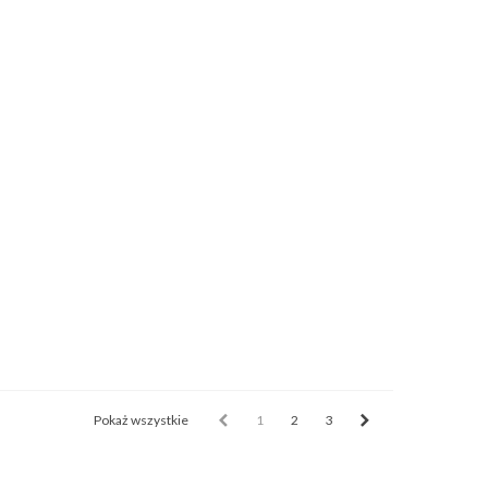
Pokaż wszystkie
1
2
3