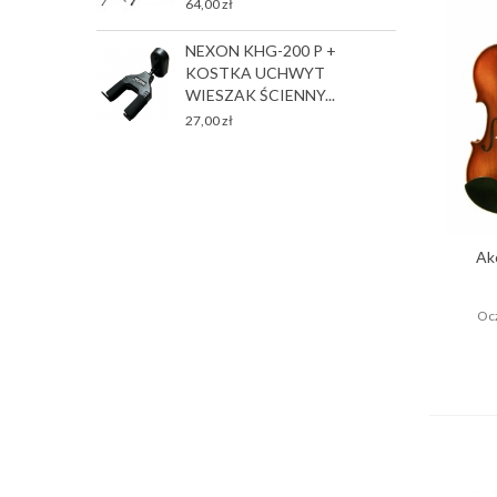
64,00 zł
T
NEXON KHG-200 P +
P
KOSTKA UCHWYT
2
WIESZAK ŚCIENNY...
27,00 zł
Ak
Ocz