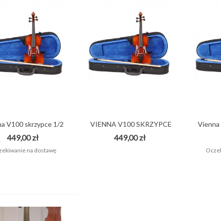
na V100 skrzypce 1/2
VIENNA V100 SKRZYPCE
Vienna
Promocja !
3/4 +...
449,00 zł
449,00 zł
ekiwanie na dostawę
Oczek