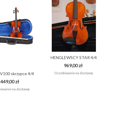
HENGLEWSCY STAR 4/4
Skrzypce...
969,00 zł
Oczekiwanie na dostawę
 V100 skrzypce 4/4
Promocja !
449,00 zł
iwanie na dostawę