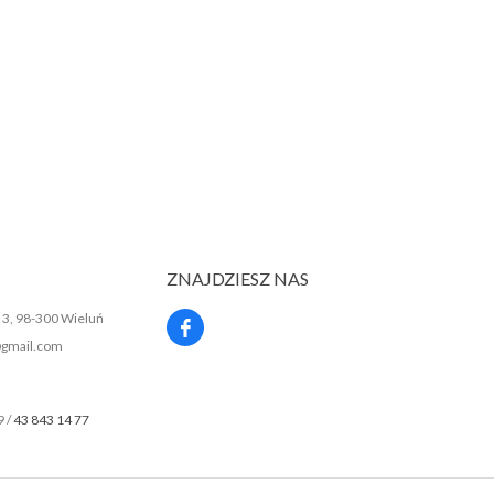
ZNAJDZIESZ NAS
a 3, 98-300 Wieluń
gmail.com
9 /
43 843 14 77