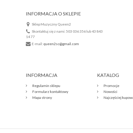
INFORMACJA O SKLEPIE
Sklep Muzyczny Queen2
Skontaktuj się z nami:
503 036 356 lub 43 843
14 77
E-mail:
queen2sc@gmail.com
INFORMACJA
KATALOG
Regulamin sklepu
Promocje
Formularz kontaktowy
Nowości
Mapa strony
Najczęściej kupo