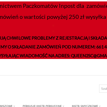
nictwem Paczkomatów Inpost dla zamówień
mówień o wartości powyżej 250 zł wysyłka 
K
K
JĄ CHWILOWE PROBLEMY Z REJESTRACJĄ I SKŁA
IMY O SKŁADANIE ZAMÓWIEŃ POD NUMEREM: 661 41
YSYŁAJĄC WIADOMOŚĆ NA ADRES: QUEEN2SC@GMA
AWISZOWE
PERKUSJE I INSTR. PERKUSYJNE
INSTR. SMYCZKOWE