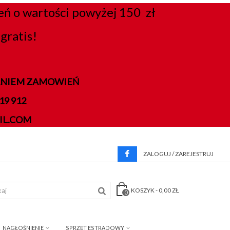
 o wartości powyżej 150 zł
gratis!
DANIEM ZAMOWIEŃ
9 912
IL.COM
ZALOGUJ / ZAREJESTRUJ
KOSZYK
-
0,00 ZŁ
0
NAGŁOŚNIENIE
SPRZĘT ESTRADOWY