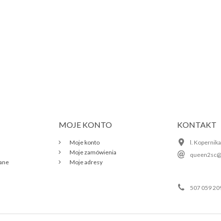
MOJE KONTO
KONTAKT
Moje konto
l. Kopernik
Moje zamówienia
queen2sc@
wane
Moje adresy
507 059 20