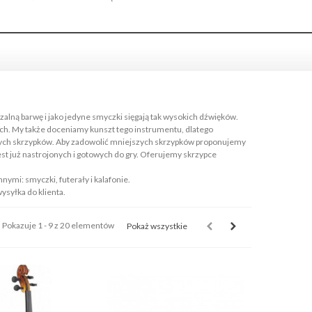
alną barwę i jako jedyne smyczki sięgają tak wysokich dźwięków.
ach. My także doceniamy kunszt tego instrumentu, dlatego
onych skrzypków. Aby zadowolić mniejszych skrzypków proponujemy
jest już nastrojonych i gotowych do gry. Oferujemy skrzypce
ymi: smyczki, futerały i kalafonie.
syłka do klienta.
Pokazuje 1 - 9 z 20 elementów
Pokaż wszystkie