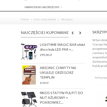
HARMONIJKI I AKORDEONY
Home
>
Instr. smyczkowe
>
Skrzypce
SKRZY
NAJCZĘŚCIEJ KUPOWANE
W tym dzial
Czarują i h
LIGHT4ME MAGIC BAR efekt
R
przygotowa
disco kula LED PAR +...
S
rozmiary 1/
J
299,00 zł
wspaniałych
78
Zachęcamy t
Każdy prod
ABSONIC CHWYTY NA
G
UKULELE GRZEGORZ
p
TEMPLIN
Sortuj wg
35
6,50 zł
NN D5 STATYW PULPIT DO
G
NUT AŻUROWY +
p
POKROWIEC...
35