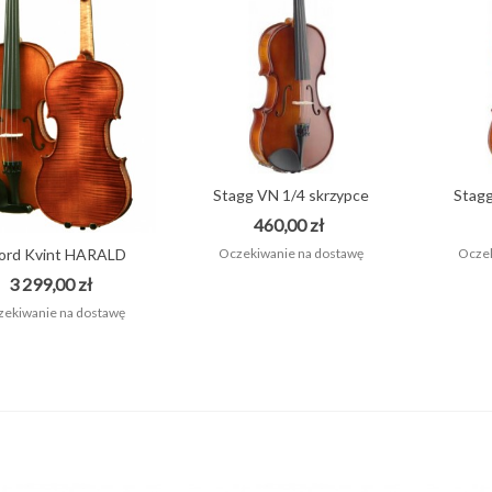
ONTRÄGER TG25E/GB
OKROWIEC DO GITARY...
55,00 zł
Stagg VN 1/4 skrzypce
Stagg
klasyczne...
460,00 zł
Oczekiwanie na dostawę
Oczek
ord Kvint HARALD
LORENZ No. 2...
3 299,00 zł
ekiwanie na dostawę