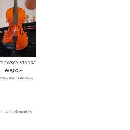
GLEWSCY STAR 3/4
Skrzypce...
969,00 zł
ekiwanie na dostawę
1 - 9 z 20 elementów