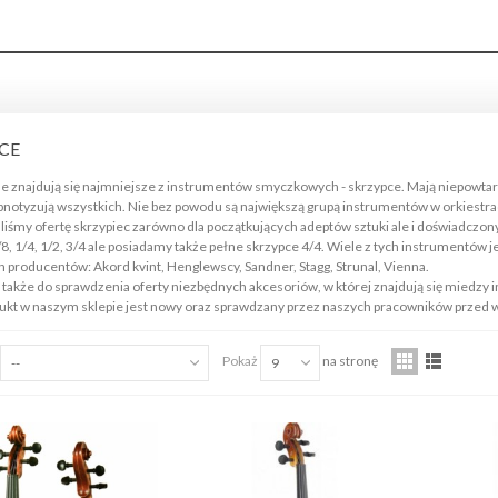
PCE
e znajdują się najmniejsze z instrumentów smyczkowych - skrzypce. Mają niepowtarz
ipnotyzują wszystkich. Nie bez powodu są największą grupą instrumentów w orkiestr
ED'S MUSIC GCSA1230
liśmy ofertę skrzypiec zarówno dla początkujących adeptów sztuki ale i doświadcz
TRONGER KABEL WTYKI
8, 1/4, 1/2, 3/4 ale posiadamy także pełne skrzypce 4/4. Wiele z tych instrumentów 
ACK...
 producentów: Akord kvint, Henglewscy, Sandner, Stagg, Strunal, Vienna.
,00 zł
akże do sprawdzenia oferty niezbędnych akcesoriów, w której znajdują się miedzy inn
ukt w naszym sklepie jest nowy oraz sprawdzany przez naszych pracowników przed wy
ist Wood 5AX Hickory pałki
erkusyjne
Pokaż
na stronę
--
9
,00 zł
ist Wood 5B Hickory pałki
erkusyjne
,00 zł