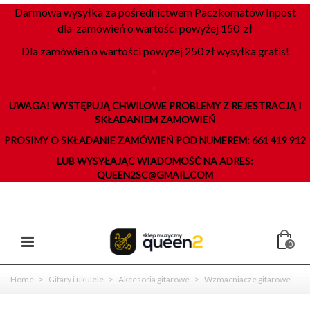
Darmowa wysyłka za pośrednictwem Paczkomatów Inpost
dla zamówień o wartości powyżej 150 zł
Dla zamówień o wartości powyżej 250 zł wysyłka gratis!
K
K
UWAGA! WYSTĘPUJĄ CHWILOWE PROBLEMY Z REJESTRACJĄ I
SKŁADANIEM ZAMOWIEŃ
PROSIMY O SKŁADANIE ZAMÓWIEŃ POD NUMEREM: 661 419 912
LUB WYSYŁAJĄC WIADOMOŚĆ NA ADRES:
QUEEN2SC@GMAIL.COM
0
Home
>
Gitary i ukulele
>
Akcesoria gitarowe
>
Wzmacniacze gitarowe