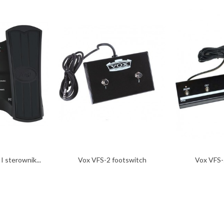
 sterownik...
Vox VFS-2 footswitch
Vox VFS-
kontroler...
kont