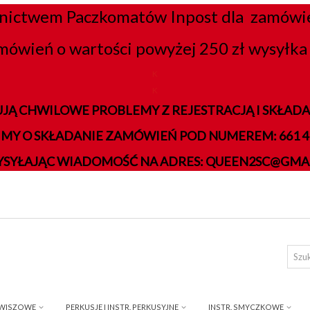
nictwem Paczkomatów Inpost dla zamówień
mówień o wartości powyżej 250 zł wysyłka 
K
K
JĄ CHWILOWE PROBLEMY Z REJESTRACJĄ I SKŁA
IMY O SKŁADANIE ZAMÓWIEŃ POD NUMEREM: 661 41
YSYŁAJĄC WIADOMOŚĆ NA ADRES: QUEEN2SC@GMA
AWISZOWE
PERKUSJE I INSTR. PERKUSYJNE
INSTR. SMYCZKOWE