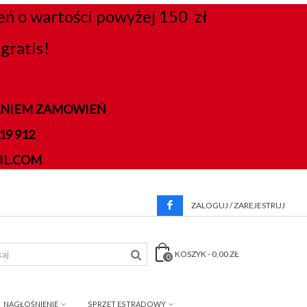
 o wartości powyżej 150 zł
gratis!
DANIEM ZAMOWIEŃ
9 912
IL.COM
ZALOGUJ / ZAREJESTRUJ
KOSZYK
-
0,00 ZŁ
0
NAGŁOŚNIENIE
SPRZĘT ESTRADOWY