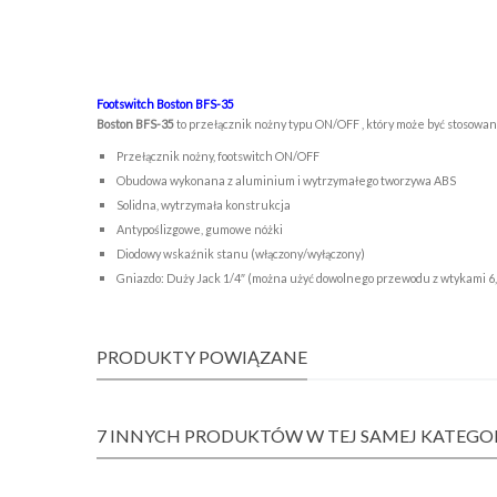
Footswitch Boston BFS-35
Boston BFS-35
to przełącznik nożny typu ON/OFF , który może być stosowa
Przełącznik nożny, footswitch ON/OFF
Obudowa wykonana z aluminium i wytrzymałego tworzywa ABS
Solidna, wytrzymała konstrukcja
Antypoślizgowe, gumowe nóżki
Diodowy wskaźnik stanu (włączony/wyłączony)
Gniazdo: Duży Jack 1/4″ (można użyć dowolnego przewodu z wtykami 6
PRODUKTY POWIĄZANE
7 INNYCH PRODUKTÓW W TEJ SAMEJ KATEGOR