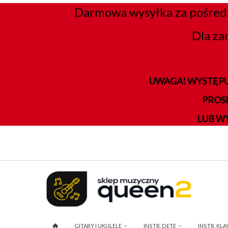
Darmowa wysyłka za pośred
Dla za
UWAGA! WYSTĘPU
PROS
LUB W
GITARY I UKULELE
INSTR. DĘTE
INSTR. KL