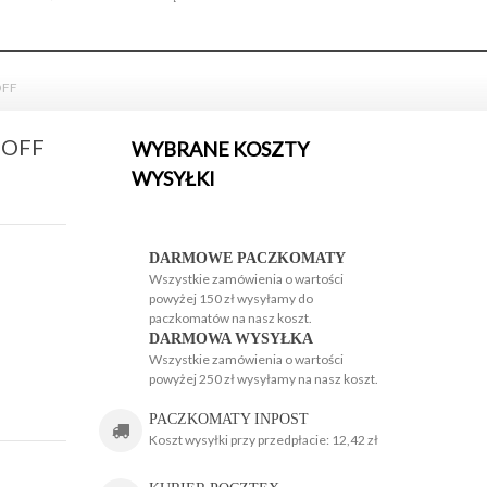
OFF
-OFF
WYBRANE KOSZTY
WYSYŁKI
H
H
DARMOWE PACZKOMATY
Wszystkie zamówienia o wartości
powyżej 150 zł wysyłamy do
paczkomatów na nasz koszt.
DARMOWA WYSYŁKA
Wszystkie zamówienia o wartości
powyżej 250 zł wysyłamy na nasz koszt.
g
PACZKOMATY INPOST
Koszt wysyłki przy przedpłacie: 12,42 zł