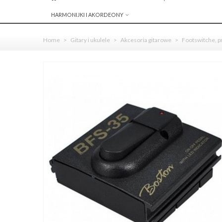
HARMONIJKI I AKORDEONY
Home
>
Gitary i ukulele
>
Akcesoria gitarowe
>
Footswitche, p