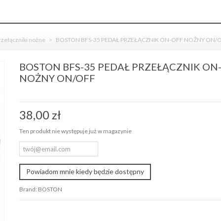
rzełączniki nożne
>
BOSTON BFS-35 PEDAŁ PRZEŁĄCZNIK ON-OFF NOŻNY ON/
BOSTON BFS-35 PEDAŁ PRZEŁĄCZNIK ON
NOŻNY ON/OFF
38,00 zł
Ten produkt nie występuje już w magazynie
Powiadom mnie kiedy będzie dostępny
Brand:
BOSTON