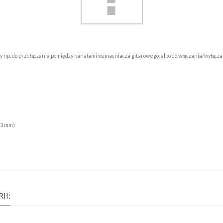
ny np. do przełączania pomiędzy kanałami wzmacniacza gitarowego, albo do włączania/wyłącz
,3 mm)
II: