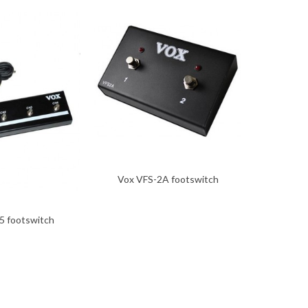
Vox VFS-2A footswitch
VOX VF
kontroler...
5 footswitch
roler...