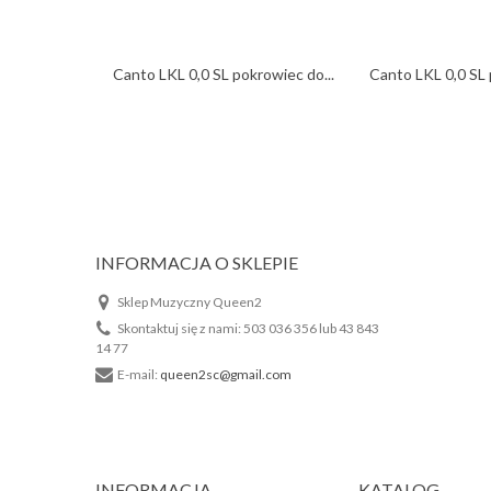
Canto LKL 0,0 SL pokrowiec do...
Canto LKL 0,0 SL 
INFORMACJA O SKLEPIE
Sklep Muzyczny Queen2
Skontaktuj się z nami:
503 036 356 lub 43 843
14 77
E-mail:
queen2sc@gmail.com
INFORMACJA
KATALOG