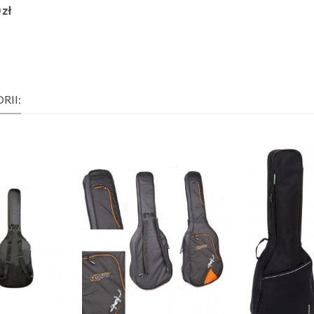
C NA...
 zł
RII: