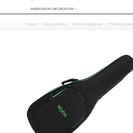
HARMONIJKI I AKORDEONY
Home
>
Gitary i ukulele
>
Akcesoria gitarowe
>
Pokrowce i fut