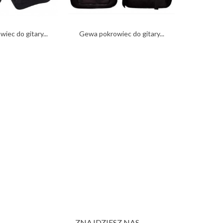
Canto EKL
iec do gitary...
Gewa pokrowiec do gitary...
ZNAJDZIESZ NAS