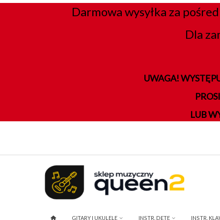
Darmowa wysyłka za pośred
Dla za
UWAGA! WYSTĘPU
PROS
LUB W
GITARY I UKULELE
INSTR. DĘTE
INSTR. KL