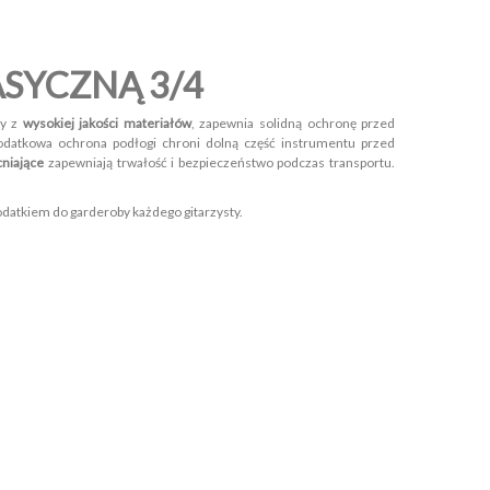
ASYCZNĄ 3/4
ny z
wysokiej jakości materiałów
, zapewnia solidną ochronę przed
datkowa ochrona podłogi chroni dolną część instrumentu przed
niające
zapewniają trwałość i bezpieczeństwo podczas transportu.
odatkiem do garderoby każdego gitarzysty.