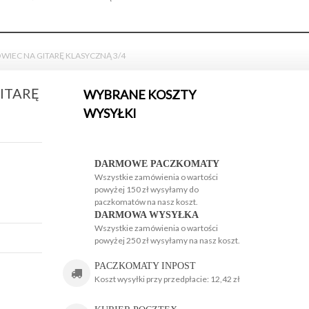
WIEC NA GITARĘ KLASYCZNĄ 3/4
ITARĘ
WYBRANE KOSZTY
WYSYŁKI
H
H
DARMOWE PACZKOMATY
Wszystkie zamówienia o wartości
powyżej 150 zł wysyłamy do
paczkomatów na nasz koszt.
DARMOWA WYSYŁKA
Wszystkie zamówienia o wartości
powyżej 250 zł wysyłamy na nasz koszt.
g
PACZKOMATY INPOST
Koszt wysyłki przy przedpłacie: 12,42 zł