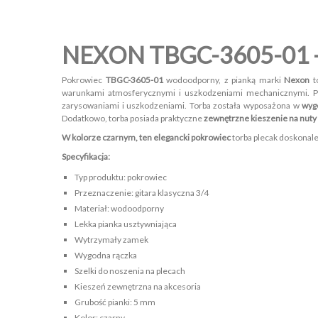
NEXON TBGC-3605-01 
Pokrowiec
TBGC-3605-01
wodoodporny, z pianką marki
Nexon
t
warunkami atmosferycznymi i uszkodzeniami mechanicznymi. P
zarysowaniami i uszkodzeniami. Torba została wyposażona w
wygo
Dodatkowo, torba posiada praktyczne
zewnętrzne kieszenie na nuty
W kolorze czarnym, ten elegancki
pokrowiec
torba plecak doskonale
Specyfikacja:
Typ produktu: pokrowiec
Przeznaczenie: gitara klasyczna 3/4
Materiał: wodoodporny
Lekka pianka usztywniająca
Wytrzymały zamek
Wygodna rączka
Szelki do noszenia na plecach
Kieszeń zewnętrzna na akcesoria
Grubość pianki: 5 mm
Kolor: czarny