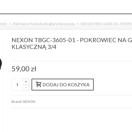
erały
>
Pokrowce/ futerały do gitary klasycznej
>
NEXON TBGC-3605-01 - POKRO
NEXON TBGC-3605-01 - POKROWIEC NA G
KLASYCZNĄ 3/4
59,00 zł
+
DODAJ DO KOSZYKA
-
Brand:
NEXON