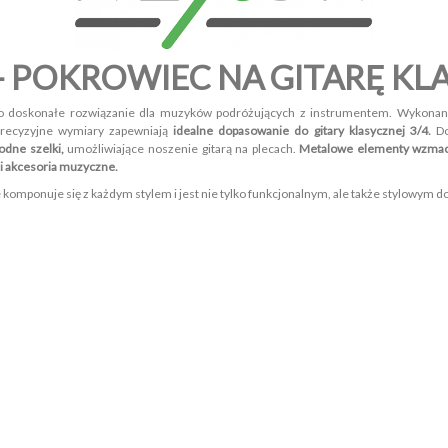
- POKROWIEC NA GITARĘ KL
o doskonałe rozwiązanie dla muzyków podróżujących z instrumentem. Wykona
recyzyjne wymiary zapewniają
idealne dopasowanie do gitary klasycznej 3/4.
Do
dne szelki,
umożliwiające noszenie gitarą na plecach.
Metalowe elementy wzmac
 i akcesoria muzyczne.
 komponuje się z każdym stylem i jest nie tylko funkcjonalnym, ale także stylowym d