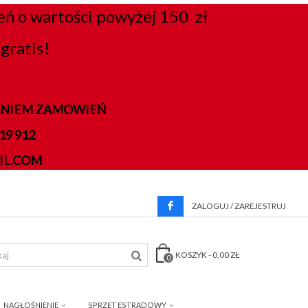
 o wartości powyżej 150 zł
gratis!
DANIEM ZAMOWIEŃ
9 912
IL.COM
ZALOGUJ / ZAREJESTRUJ
KOSZYK
-
0,00 ZŁ
0
NAGŁOŚNIENIE
SPRZĘT ESTRADOWY