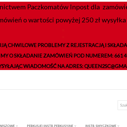
nictwem Paczkomatów Inpost dla zamówień
mówień o wartości powyżej 250 zł wysyłka 
K
K
JĄ CHWILOWE PROBLEMY Z REJESTRACJĄ I SKŁA
IMY O SKŁADANIE ZAMÓWIEŃ POD NUMEREM: 661 41
YSYŁAJĄC WIADOMOŚĆ NA ADRES: QUEEN2SC@GMA
AWISZOWE
PERKUSJE I INSTR. PERKUSYJNE
INSTR. SMYCZKOWE