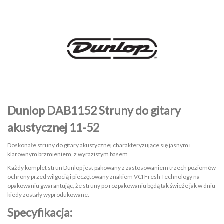
Dunlop DAB1152 Struny do gitary
akustycznej 11-52
Doskonałe struny do gitary akustycznej charakteryzujące się jasnym i
klarownym brzmieniem, z wyrazistym basem
Każdy komplet strun Dunlop jest pakowany z zastosowaniem trzech poziomów
ochrony przed wilgocią i pieczętowany znakiem VCI Fresh Technology na
opakowaniu gwarantując, że struny po rozpakowaniu będą tak świeże jak w dniu
kiedy zostały wyprodukowane.
Specyfikacja: