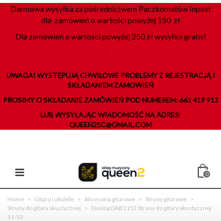
Darmowa wysyłka za pośrednictwem Paczkomatów Inpost
dla zamówień o wartości powyżej 150 zł
Dla zamówień o wartości powyżej 250 zł wysyłka gratis!
K
K
UWAGA! WYSTĘPUJĄ CHWILOWE PROBLEMY Z REJESTRACJĄ I
SKŁADANIEM ZAMOWIEŃ
PROSIMY O SKŁADANIE ZAMÓWIEŃ POD NUMEREM: 661 419 912
LUB WYSYŁAJĄC WIADOMOŚĆ NA ADRES:
QUEEN2SC@GMAIL.COM
0
Home
>
Gitary i ukulele
>
Akcesoria gitarowe
>
Struny gitarowe
>
Struny do gitary akustycznej
>
Dunlop DAB1152 Struny do gitary akustycznej
11-52