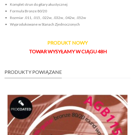
Komplet strun do gitary akustycznej
Formuła Bronze 80/20
Rozmiar .011, .015, .022w, .032w, .042w, .052w
Wyprodukowane w Stanach Zjednoczonych
PRODUKT NOWY
TOWAR WYSYŁAMY W CIĄGU 48H
PRODUKTY POWIĄZANE