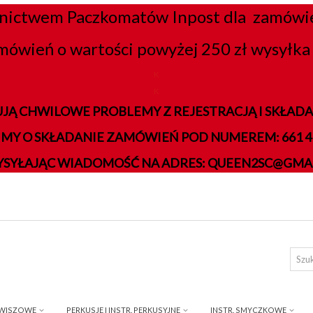
nictwem Paczkomatów Inpost dla zamówień
mówień o wartości powyżej 250 zł wysyłka 
K
K
JĄ CHWILOWE PROBLEMY Z REJESTRACJĄ I SKŁA
IMY O SKŁADANIE ZAMÓWIEŃ POD NUMEREM: 661 41
YSYŁAJĄC WIADOMOŚĆ NA ADRES: QUEEN2SC@GMA
AWISZOWE
PERKUSJE I INSTR. PERKUSYJNE
INSTR. SMYCZKOWE