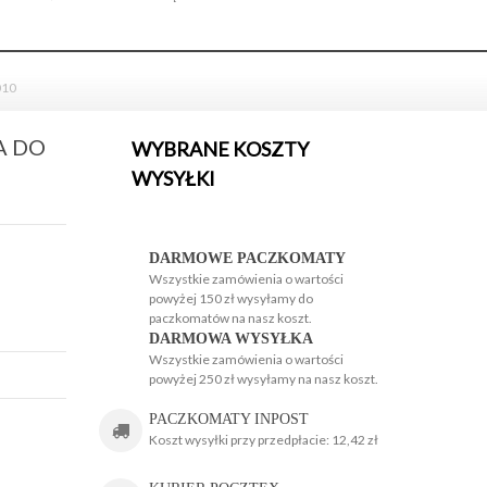
010
A DO
WYBRANE KOSZTY
WYSYŁKI
H
H
DARMOWE PACZKOMATY
Wszystkie zamówienia o wartości
powyżej 150 zł wysyłamy do
paczkomatów na nasz koszt.
DARMOWA WYSYŁKA
Wszystkie zamówienia o wartości
powyżej 250 zł wysyłamy na nasz koszt.
g
PACZKOMATY INPOST
Koszt wysyłki przy przedpłacie: 12,42 zł