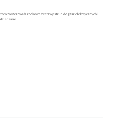
która zaoferowała rockowe zestawy strun do gitar elektrycznych i
 dziedzinie.