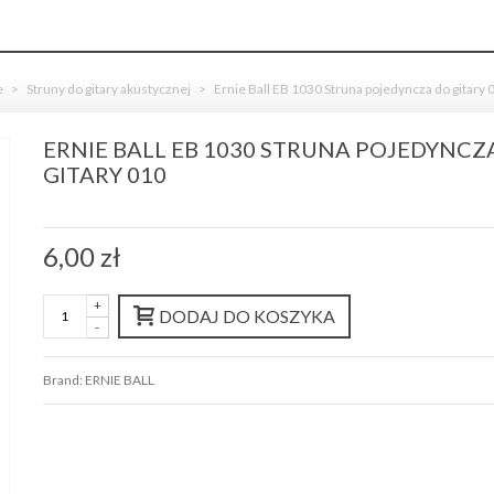
e
>
Struny do gitary akustycznej
>
Ernie Ball EB 1030 Struna pojedyncza do gitary 
ERNIE BALL EB 1030 STRUNA POJEDYNCZ
GITARY 010
6,00 zł
+
DODAJ DO KOSZYKA
-
Brand:
ERNIE BALL