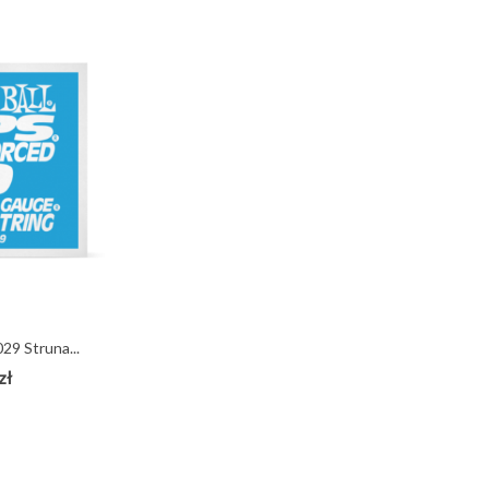
029 Struna...
zł