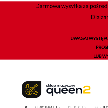
Darmowa wysyłka za pośred
Dla za
UWAGA! WYSTĘPU
PROS
LUB W
GITARY I UKULELE
INSTR. DĘTE
INSTR. KL