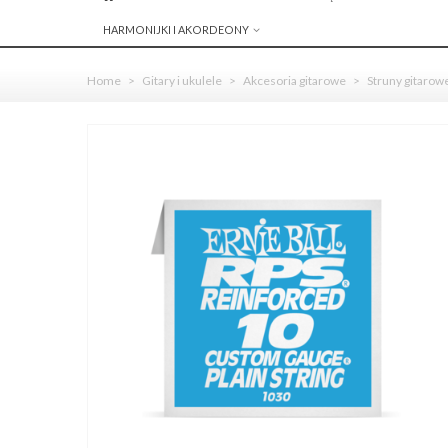
HARMONIJKI I AKORDEONY
Home
>
Gitary i ukulele
>
Akcesoria gitarowe
>
Struny gitarow