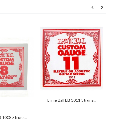
Ernie Ball EB 1011 Struna...
Ernie Ba
B 1008 Struna...