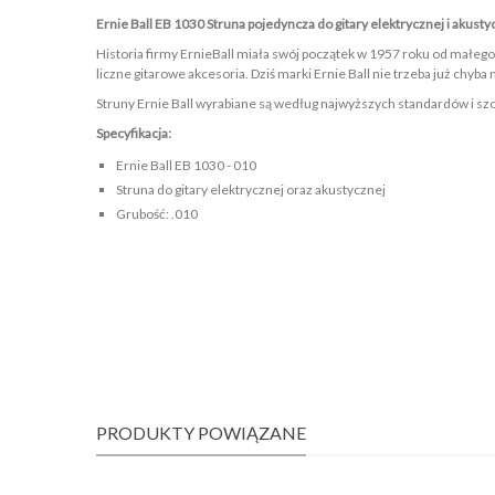
Ernie Ball EB 1030 Struna pojedyncza do gitary elektrycznej i akust
Historia firmy ErnieBall miała swój początek w 1957 roku od małego
liczne gitarowe akcesoria. Dziś marki Ernie Ball nie trzeba już chyb
Struny Ernie Ball wyrabiane są według najwyższych standardów i sz
Specyfikacja:
Ernie Ball EB 1030 - 010
Struna do gitary elektrycznej oraz akustycznej
Grubość: .010
PRODUKTY POWIĄZANE