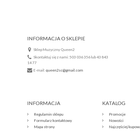
INFORMACJA O SKLEPIE
Sklep Muzyczny Queen2
Skontaktuj się z nami:
503 036 356 lub 43 843
14 77
E-mail:
queen2sc@gmail.com
INFORMACJA
KATALOG
Regulamin sklepu
Promocje
Formularz kontaktowy
Nowości
Mapa strony
Najczęściej kupo