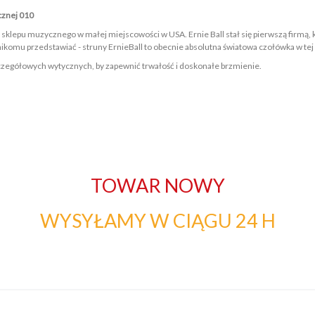
ycznej 010
 sklepu muzycznego w małej miejscowości w USA. Ernie Ball stał się pierwszą firmą, 
a nikomu przedstawiać - struny ErnieBall to obecnie absolutna światowa czołówka w tej
czegółowych wytycznych, by zapewnić trwałość i doskonałe brzmienie.
TOWAR NOWY
WYSYŁAMY W CIĄGU 24 H