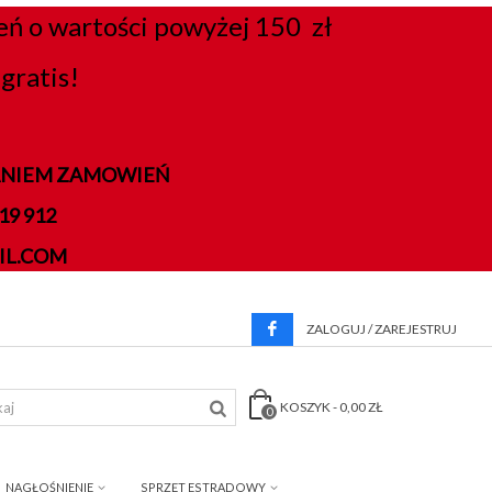
 o wartości powyżej 150 zł
gratis!
DANIEM ZAMOWIEŃ
9 912
IL.COM
ZALOGUJ / ZAREJESTRUJ
KOSZYK
-
0,00 ZŁ
0
NAGŁOŚNIENIE
SPRZĘT ESTRADOWY