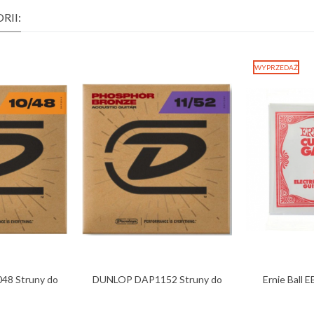
RII:
WYPRZEDAŻ
8 Struny do
DUNLOP DAP1152 Struny do
Ernie Ball E
...
gitary...