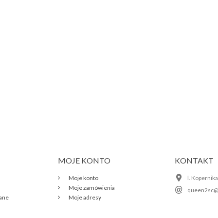
MOJE KONTO
KONTAKT
Moje konto
l. Kopernik
Moje zamówienia
queen2sc@
wane
Moje adresy