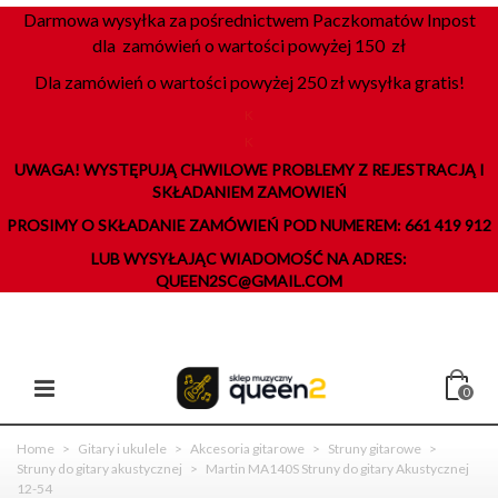
Darmowa wysyłka za pośrednictwem Paczkomatów Inpost
dla zamówień o wartości powyżej 150 zł
Dla zamówień o wartości powyżej 250 zł wysyłka gratis!
K
K
UWAGA! WYSTĘPUJĄ CHWILOWE PROBLEMY Z REJESTRACJĄ I
SKŁADANIEM ZAMOWIEŃ
PROSIMY O SKŁADANIE ZAMÓWIEŃ POD NUMEREM: 661 419 912
LUB WYSYŁAJĄC WIADOMOŚĆ NA ADRES:
QUEEN2SC@GMAIL.COM
0
Home
>
Gitary i ukulele
>
Akcesoria gitarowe
>
Struny gitarowe
>
Struny do gitary akustycznej
>
Martin MA140S Struny do gitary Akustycznej
12-54