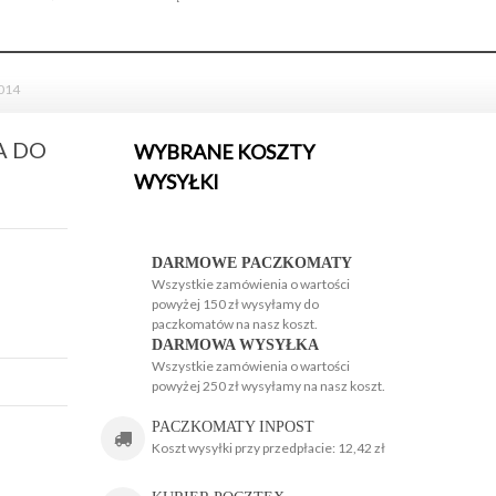
 014
A DO
WYBRANE KOSZTY
WYSYŁKI
H
H
DARMOWE PACZKOMATY
Wszystkie zamówienia o wartości
powyżej 150 zł wysyłamy do
paczkomatów na nasz koszt.
DARMOWA WYSYŁKA
Wszystkie zamówienia o wartości
powyżej 250 zł wysyłamy na nasz koszt.
g
PACZKOMATY INPOST
Koszt wysyłki przy przedpłacie: 12,42 zł