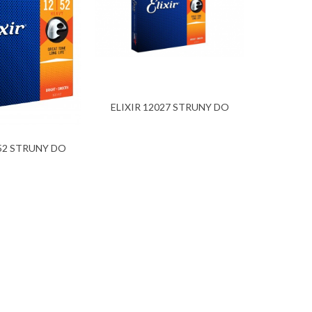
ELIXIR 12027 STRUNY DO
GITARY...
152 STRUNY DO
ELIXIR 
ARY...