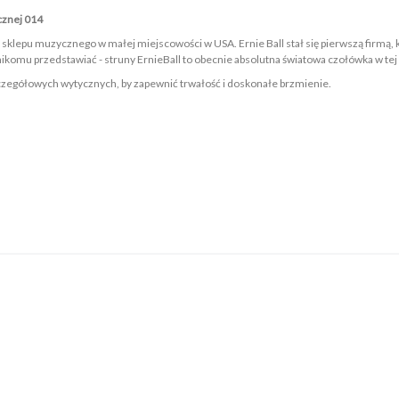
ycznej 014
 sklepu muzycznego w małej miejscowości w USA. Ernie Ball stał się pierwszą firmą, 
a nikomu przedstawiać - struny ErnieBall to obecnie absolutna światowa czołówka w tej
czegółowych wytycznych, by zapewnić trwałość i doskonałe brzmienie.