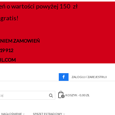
 o wartości powyżej 150 zł
gratis!
DANIEM ZAMOWIEŃ
9 912
IL.COM
ZALOGUJ / ZAREJESTRUJ
KOSZYK
-
0,00 ZŁ
0
NAGŁOŚNIENIE
SPRZĘT ESTRADOWY