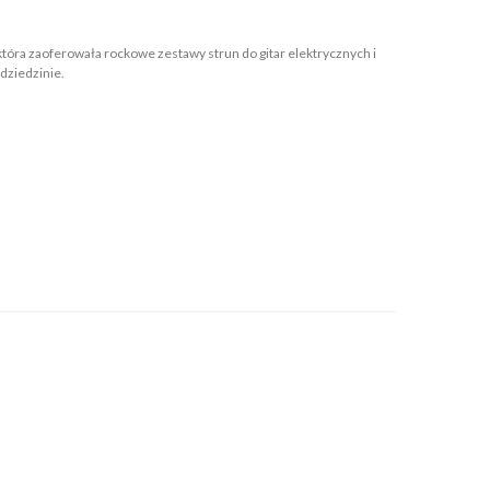
która zaoferowała rockowe zestawy strun do gitar elektrycznych i
 dziedzinie.