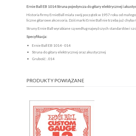
Ernie Ball EB 1014 Struna pojedyncza do gitary elektrycznej i akust
Historia firmy ErnieBall miała swój początek w 1957 roku od małego
liczne gitarowe akcesoria. Dziś marki Ernie Ball nie trzeba już chyb
Struny Ernie Ball wyrabiane są według najwyższych standardów i sz
Specyfikacja:
Ernie Ball EB 1014 - 014
Struna do gitary elektrycznej oraz akustycznej
Grubość: .014
PRODUKTY POWIĄZANE