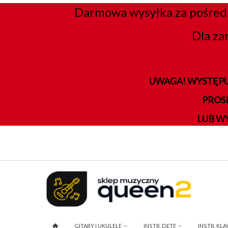
Darmowa wysyłka za pośred
Dla za
UWAGA! WYSTĘPU
PROS
LUB W
GITARY I UKULELE
INSTR. DĘTE
INSTR. KL