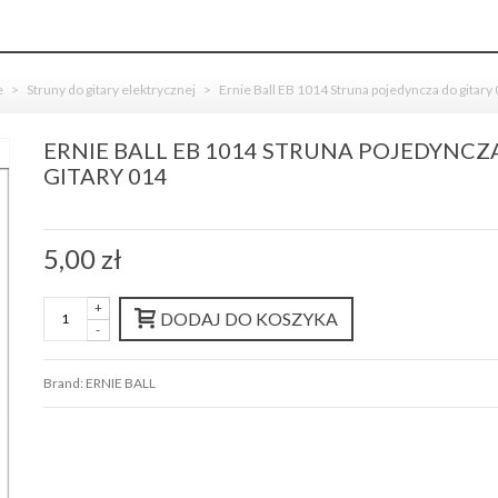
e
>
Struny do gitary elektrycznej
>
Ernie Ball EB 1014 Struna pojedyncza do gitary
ERNIE BALL EB 1014 STRUNA POJEDYNCZ
GITARY 014
5,00 zł
+
DODAJ DO KOSZYKA
-
Brand:
ERNIE BALL