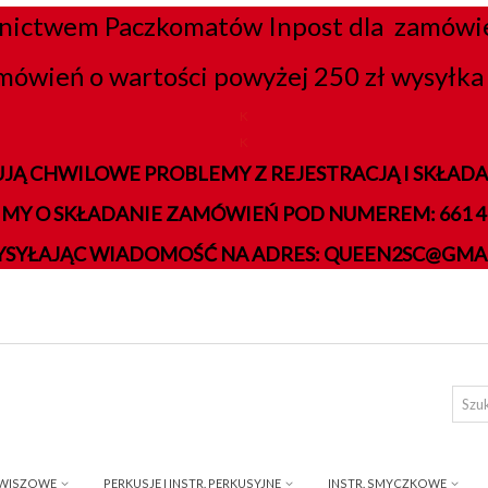
nictwem Paczkomatów Inpost dla zamówień
mówień o wartości powyżej 250 zł wysyłka 
K
K
JĄ CHWILOWE PROBLEMY Z REJESTRACJĄ I SKŁA
IMY O SKŁADANIE ZAMÓWIEŃ POD NUMEREM: 661 41
YSYŁAJĄC WIADOMOŚĆ NA ADRES: QUEEN2SC@GMA
AWISZOWE
PERKUSJE I INSTR. PERKUSYJNE
INSTR. SMYCZKOWE