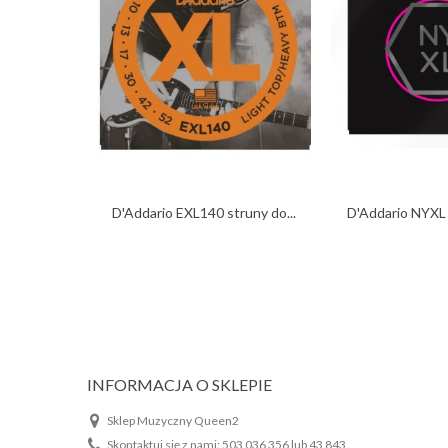
D'Addario EXL140 struny do...
D'Addario NYXL 9
INFORMACJA O SKLEPIE
Sklep Muzyczny Queen2
Skontaktuj się z nami:
503 036 356 lub 43 843