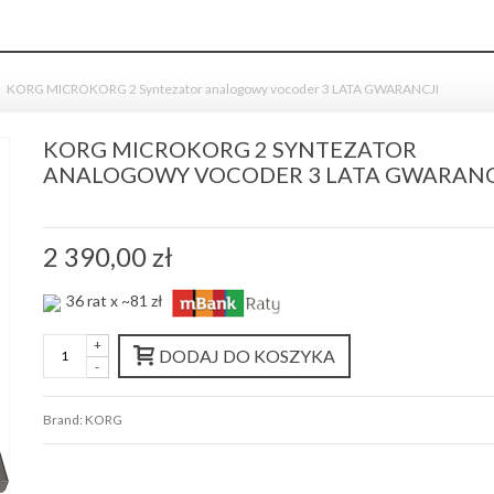
KORG MICROKORG 2 Syntezator analogowy vocoder 3 LATA GWARANCJI
KORG MICROKORG 2 SYNTEZATOR
ANALOGOWY VOCODER 3 LATA GWARANC
2 390,00 zł
36 rat x ~81 zł
+
DODAJ DO KOSZYKA
-
Brand:
KORG