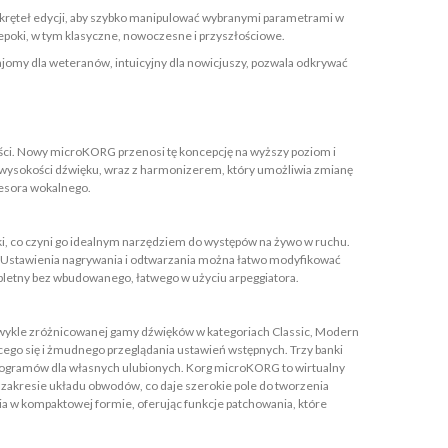
okręteł edycji, aby szybko manipulować wybranymi parametrami w
epoki, w tym klasyczne, nowoczesne i przyszłościowe.
omy dla weteranów, intuicyjny dla nowicjuszy, pozwala odkrywać
ści. Nowy microKORG przenosi tę koncepcję na wyższy poziom i
 wysokości dźwięku, wraz z harmonizerem, który umożliwia zmianę
cesora wokalnego.
ki, co czyni go idealnym narzędziem do występów na żywo w ruchu.
go. Ustawienia nagrywania i odtwarzania można łatwo modyfikować
etny bez wbudowanego, łatwego w użyciu arpeggiatora.
ezwykle zróżnicowanej gamy dźwięków w kategoriach Classic, Modern
cego się i żmudnego przeglądania ustawień wstępnych. Trzy banki
rogramów dla własnych ulubionych. Korg microKORG to wirtualny
 zakresie układu obwodów, co daje szerokie pole do tworzenia
a w kompaktowej formie, oferując funkcje patchowania, które