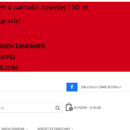
 o wartości powyżej 150 zł
gratis!
DANIEM ZAMOWIEŃ
9 912
IL.COM
ZALOGUJ / ZAREJESTRUJ
KOSZYK
-
0,00 ZŁ
0
NAGŁOŚNIENIE
SPRZĘT ESTRADOWY