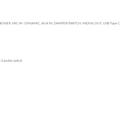
DENSER, MIC IN - DYNAMIC, AUX IN, DAMPER/SWITCH, MIDI IN,OUT, USB Type C
-3 pedal switch