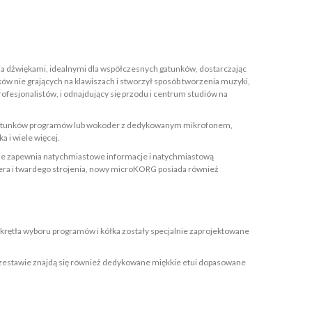
a dźwiękami, idealnymi dla współczesnych gatunków, dostarczając
w nie grających na klawiszach i stworzył sposób tworzenia muzyki,
fesjonalistów, i odnajdujący się przodu i centrum studiów na
nia gatunków programów lub wokoder z dedykowanym mikrofonem,
 i wiele więcej.
 także zapewnia natychmiastowe informacje i natychmiastową
zera i twardego strojenia, nowy microKORG posiada również
krętła wyboru programów i kółka zostały specjalnie zaprojektowane
. W zestawie znajdą się również dedykowane miękkie etui dopasowane