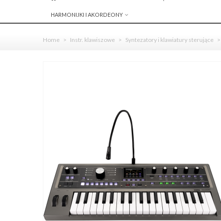
HARMONIJKI I AKORDEONY
Home
>
Instr. klawiszowe
>
Syntezatory i klawiatury sterujące
>