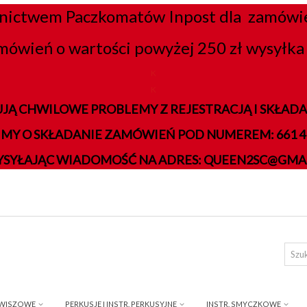
nictwem Paczkomatów Inpost dla zamówień
mówień o wartości powyżej 250 zł wysyłka 
K
K
JĄ CHWILOWE PROBLEMY Z REJESTRACJĄ I SKŁA
IMY O SKŁADANIE ZAMÓWIEŃ POD NUMEREM: 661 41
YSYŁAJĄC WIADOMOŚĆ NA ADRES: QUEEN2SC@GMA
AWISZOWE
PERKUSJE I INSTR. PERKUSYJNE
INSTR. SMYCZKOWE