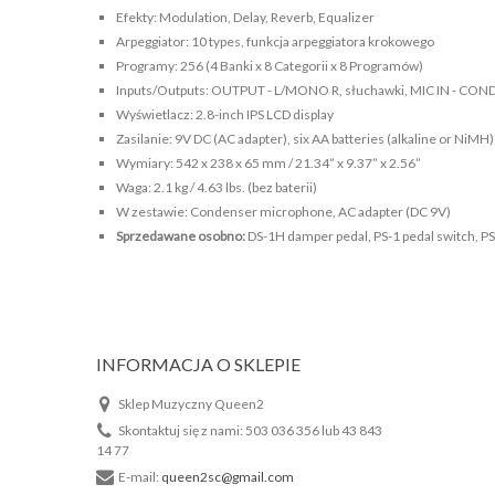
Efekty: Modulation, Delay, Reverb, Equalizer
Arpeggiator: 10 types, funkcja arpeggiatora krokowego
Programy: 256 (4 Banki x 8 Categorii x 8 Programów)
Inputs/Outputs: OUTPUT - L/MONO R, słuchawki, MIC IN - CON
Wyświetlacz: 2.8-inch IPS LCD display
Zasilanie: 9V DC (AC adapter), six AA batteries (alkaline or NiMH)
Wymiary: 542 x 238 x 65 mm / 21.34” x 9.37” x 2.56”
Waga: 2.1 kg / 4.63 lbs. (bez baterii)
W zestawie: Condenser microphone, AC adapter (DC 9V)
Sprzedawane osobno:
DS-1H damper pedal, PS-1 pedal switch, PS
INFORMACJA O SKLEPIE
Sklep Muzyczny Queen2
Skontaktuj się z nami:
503 036 356 lub 43 843
14 77
E-mail:
queen2sc@gmail.com