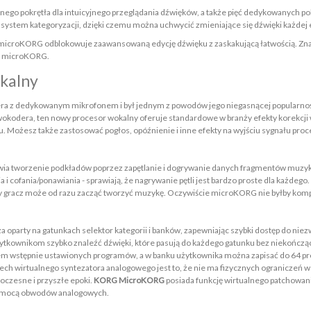
ego pokrętła dla intuicyjnego przeglądania dźwięków, a także pięć dedykowanych p
system kategoryzacji, dzięki czemu można uchwycić zmieniające się dźwięki każdej 
 microKORG odblokowuje zaawansowaną edycję dźwięku z zaskakującą łatwością. Znaj
cy microKORG.
kalny
era z dedykowanym mikrofonem i był jednym z powodów jego niegasnącej popularno
wokodera, ten nowy procesor wokalny oferuje standardowe w branży efekty korekcji
. Możesz także zastosować pogłos, opóźnienie i inne efekty na wyjściu sygnału pro
liwia tworzenie podkładów poprzez zapętlanie i dogrywanie danych fragmentów muzy
i cofania/ponawiania - sprawiają, że nagrywanie pętli jest bardzo proste dla każde
gracz może od razu zacząć tworzyć muzykę. Oczywiście microKORG nie byłby kompl
 oparty na gatunkach selektor kategorii i banków, zapewniając szybki dostęp do ni
użytkownikom szybko znaleźć dźwięki, które pasują do każdego gatunku bez niekończą
siem wstępnie ustawionych programów, a w banku użytkownika można zapisać do 64 p
ch wirtualnego syntezatora analogowego jest to, że nie ma fizycznych ograniczeń w
czesne i przyszłe epoki.
KORG MicroKORG
posiada funkcję wirtualnego patchowani
pomocą obwodów analogowych.