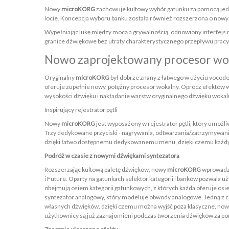
Nowy
microKORG
zachowuje kultowy wybór gatunku za pomocą jedn
locie. Koncepcja wyboru banku została również rozszerzona o nowy 
Wypełniając lukę między mocą a grywalnością, odnowiony interfejs
granice dźwiękowe bez utraty charakterystycznego przepływu pra
Nowo zaprojektowany procesor wo
Oryginalny
microKORG
był dobrze znany z łatwego w użyciu vocod
oferuje zupełnie nowy, potężny procesor wokalny. Oprócz efektów 
wysokości dźwięku i nakładanie warstw oryginalnego dźwięku wokalu
Inspirujący rejestrator pętli
Nowy
microKORG
jest wyposażony w rejestrator pętli, który umoż
Trzy dedykowane przyciski - nagrywania, odtwarzania/zatrzymywania 
dzięki łatwo dostępnemu dedykowanemu menu, dzięki czemu każdy 
Podróż w czasie z nowymi dźwiękami syntezatora
Rozszerzając kultową paletę dźwięków, nowy
microKORG
wprowadza
i Future. Oparty na gatunkach selektor kategorii i banków pozwala 
obejmują osiem kategorii gatunkowych, z których każda oferuje o
syntezator analogowy, który modeluje obwody analogowe. Jedną z ce
własnych dźwięków, dzięki czemu można wyjść poza klasyczne, nowo
użytkownicy są już zaznajomieni podczas tworzenia dźwięków za 