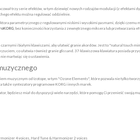
ował trzy serie efektów, w tym dziewięć nowych rodzajów modulacji (z efektami dyna
chego efektu można regulować oddzielnie.
rektora parametrycznego z regulowanymi niskimi i wysokimi pasmami, dzięki czemu
roKORG
, bez konieczności korzystania z zewnętrznego miksera lub przetwarzania e
arnymi i białymi klawiszami, aby ułatwić granie akordów. Jest to "natural touch mi
yczuciem, co ułatwia również granie glissand. 37-klawiszowa klawiatura posiada pr
nie martwiąc się o ustawienia.
muzycznego
 muzycznym od Izotope, w tym "Ozone Elements", które pozwala nie tylko tworzyć 
e, a także syntezatory programowe KORG i innych marek.
tor, będziesz miał do dyspozycji wiele narzędzi, które pomogą Ci przenieść swoją 
armonizer 4 voices, Hard Tune & Harmonizer 2 voices