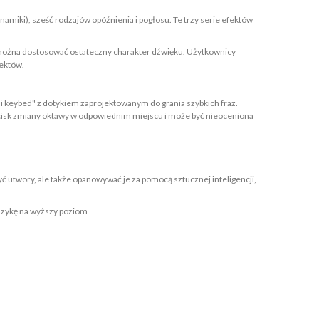
miki), sześć rodzajów opóźnienia i pogłosu. Te trzy serie efektów
 można dostosować ostateczny charakter dźwięku. Użytkownicy
fektów.
ni keybed" z dotykiem zaprojektowanym do grania szybkich fraz.
zycisk zmiany oktawy w odpowiednim miejscu i może być nieoceniona
utwory, ale także opanowywać je za pomocą sztucznej inteligencji,
muzykę na wyższy poziom