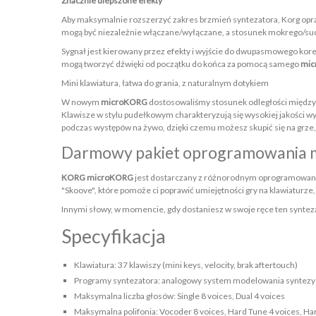
Znacznie ulepszone efekty
Aby maksymalnie rozszerzyć zakres brzmień syntezatora, Korg oprac
mogą być niezależnie włączane/wyłączane, a stosunek mokrego/su
Sygnał jest kierowany przez efekty i wyjście do dwupasmowego ko
mogą tworzyć dźwięki od początku do końca za pomocą samego
mic
Mini klawiatura, łatwa do grania, z naturalnym dotykiem
W nowym
microKORG
dostosowaliśmy stosunek odległości między cz
Klawisze w stylu pudełkowym charakteryzują się wysokiej jakości w
podczas występów na żywo, dzięki czemu możesz skupić się na grze, 
Darmowy pakiet oprogramowania 
KORG microKORG
jest dostarczany z różnorodnym oprogramowaniem
"Skoove", które pomoże ci poprawić umiejętności gry na klawiaturz
Innymi słowy, w momencie, gdy dostaniesz w swoje ręce ten synteza
Specyfikacja
Klawiatura: 37 klawiszy (mini keys, velocity, brak aftertouch)
Programy syntezatora: analogowy system modelowania syntezy
Maksymalna liczba głosów: Single 8 voices, Dual 4 voices
Maksymalna polifonia: Vocoder 8 voices, Hard Tune 4 voices, H