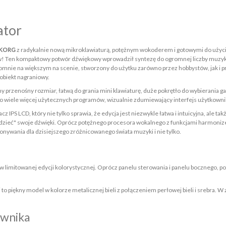
tor
oKORG
z radykalnie nową mikroklawiaturą, potężnym wokoderem i gotowymi do użyci
ów! Ten kompaktowy potwór dźwiękowy wprowadził syntezę do ogromnej liczby muzykó
nie na większym na scenie, stworzony do użytku zarówno przez hobbystów, jak i pro
 obiekt nagraniowy.
ny przenośny rozmiar, łatwą do grania mini klawiaturę, duże pokrętło do wybiera
 o wiele więcej użytecznych programów, wizualnie zdumiewający interfejs użytkownika
z IPS LCD, który nie tylko sprawia, że edycja jest niezwykle łatwa i intuicyjna, ale
widzieć" swoje dźwięki. Oprócz potężnego procesora wokalnego z funkcjami harmoni
konywania dla dzisiejszego zróżnicowanego świata muzyki i nie tylko.
imitowanej edycji kolorystycznej. Oprócz panelu sterowania i panelu bocznego, po
i to piękny model w kolorze metalicznej bieli z połączeniem perłowej bieli i srebra
ownika