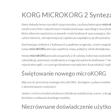
KORG MICROKORG 2 Synteza
Dwie dekady temu narodził się przenośny, zasilany bateryjnie
micr
niezliczone hity i natychmiast rewolucjonizując sposób gry muzyk
który obecnie uważamy za pewnik: mały keyboard spoczywający skrom
całym świecie, od najmniejszej sypialni po największy profesjonalny
Zachowując niektóre z kultowych aspektów oryginału, w tym wygod
nowy
microKORG
oferuje zupełnie nowy, potężny silnik dźwiękowy,
Nowy
microKORG
posiada wspaniały 2,8-calowy, kolorowy wyświetlac
satysfakcję, ponieważ użytkownicy mogą wizualnie kształtować i "
rejestrator pętli, co czyni go idealnym narzędziem do produkcji i wy
Świętowanie nowego microKORG
Aby uczcić premierę nowego microKORG, dostępne są dwa modele w l
z aluminiowymi częściami.
Jeden z nich to model w kolorze chłodnej metalicznej czerni, a drug
do koloru nadwozia każdego modelu.
Niezrównane doświadczenie użytk