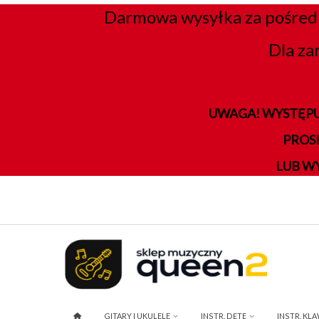
Darmowa wysyłka za pośred
Dla za
UWAGA! WYSTĘPU
PROS
LUB W
GITARY I UKULELE
INSTR. DĘTE
INSTR. KL