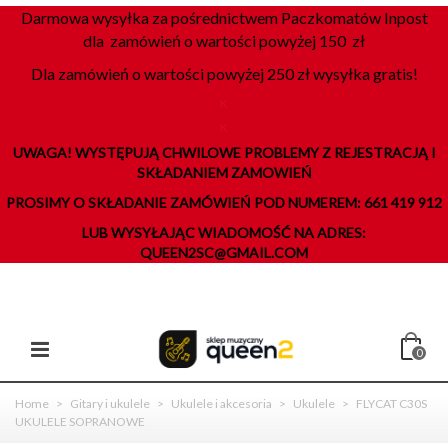
Darmowa wysyłka za pośrednictwem Paczkomatów Inpost
dla zamówień o wartości powyżej 150 zł
Dla zamówień o wartości powyżej 250 zł wysyłka gratis!
K
K
UWAGA! WYSTĘPUJĄ CHWILOWE PROBLEMY Z REJESTRACJĄ I
SKŁADANIEM ZAMOWIEŃ
PROSIMY O SKŁADANIE ZAMÓWIEŃ POD NUMEREM: 661 419 912
LUB WYSYŁAJĄC WIADOMOŚĆ NA ADRES:
QUEEN2SC@GMAIL.COM
0
Home
>
Gitary i ukulele
>
Ukulele i akcesoria
>
Ukulele
>
FLYCAT C30S
UKULELE SOPRANOWE