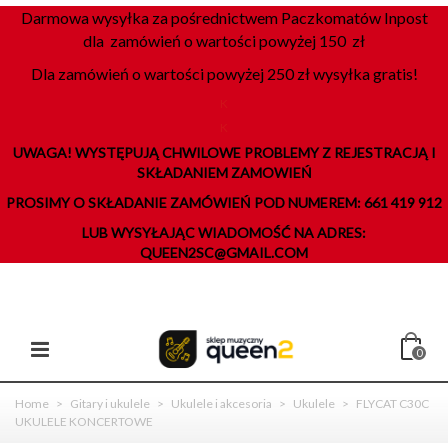
Darmowa wysyłka za pośrednictwem Paczkomatów Inpost
dla zamówień o wartości powyżej 150 zł
Dla zamówień o wartości powyżej 250 zł wysyłka gratis!
K
K
UWAGA! WYSTĘPUJĄ CHWILOWE PROBLEMY Z REJESTRACJĄ I
SKŁADANIEM ZAMOWIEŃ
PROSIMY O SKŁADANIE ZAMÓWIEŃ POD NUMEREM: 661 419 912
LUB WYSYŁAJĄC WIADOMOŚĆ NA ADRES:
QUEEN2SC@GMAIL.COM
0
Home
>
Gitary i ukulele
>
Ukulele i akcesoria
>
Ukulele
>
FLYCAT C30C
UKULELE KONCERTOWE