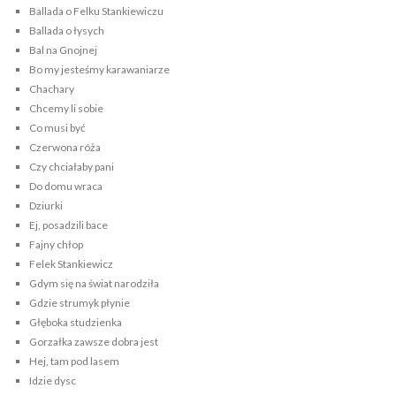
Ballada o Felku Stankiewiczu
Ballada o łysych
Bal na Gnojnej
Bo my jesteśmy karawaniarze
Chachary
Chcemy li sobie
Co musi być
Czerwona róża
Czy chciałaby pani
Do domu wraca
Dziurki
Ej, posadzili bace
Fajny chłop
Felek Stankiewicz
Gdym się na świat narodziła
Gdzie strumyk płynie
Głęboka studzienka
Gorzałka zawsze dobra jest
Hej, tam pod lasem
Idzie dysc