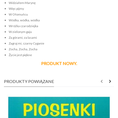
Widziałem Marynę
Więc pijmy
W Ołomuńcu
Wódka, wódka, wódka
Wróżka czarodziejka
W zielonym gaju
Za górami, za lasami
Zagraj mi, czarny Cyganie
Zocha, Zocha, Zocha
Życie jest piękne
PRODUKT NOWY.
PRODUKTY POWIĄZANE