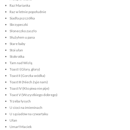
Raz Marianka
Raz w letnie popołudnie
Siadła pszczółka
Skrzypeczki
Słoneczko zaszło
Służyłem u pana
Stare baby
Stoi ułan
Stokrotka
Tam nad Wisłą
Toast I (Glory, glory)
Toast II (Gorzka wódka)
Toast III (Niech żyje nam)
Toast IV (Kto piwa nie pije)
Toast V (Wszystkiego dobrego)
Trzeba łysych
U cioci na imieninach
U sąsiadów na czwartaku
Ułan
Umarł Maciek