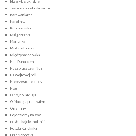
Idzie Maciek, idzie
Jestem sobie krakowianka
Karawaniarze
Karolinka
Krakowianka
Małgorzatka
Marianka
Miała baba koguta
Międzynarodówka
Nad Dunajcem
Nasz praszczur Noe
Na wójtowej roli
Nieprzespanej nocy
Noe
O ho, ho, ale jaja
O Macieju pracowitym
On zimny
Pojedziemy na łów
Posłuchajcie moi mili
Poszła Karolinka
Przepióreczka