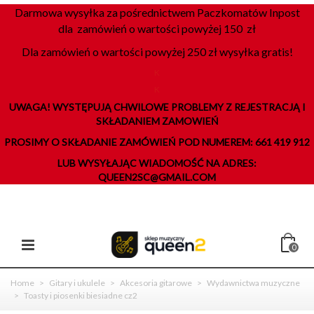
Darmowa wysyłka za pośrednictwem Paczkomatów Inpost
dla zamówień o wartości powyżej 150 zł
Dla zamówień o wartości powyżej 250 zł wysyłka gratis!
K
K
UWAGA! WYSTĘPUJĄ CHWILOWE PROBLEMY Z REJESTRACJĄ I
SKŁADANIEM ZAMOWIEŃ
PROSIMY O SKŁADANIE ZAMÓWIEŃ POD NUMEREM: 661 419 912
LUB WYSYŁAJĄC WIADOMOŚĆ NA ADRES:
QUEEN2SC@GMAIL.COM
0
Home
>
Gitary i ukulele
>
Akcesoria gitarowe
>
Wydawnictwa muzyczne
>
Toasty i piosenki biesiadne cz2