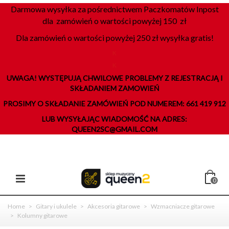
Darmowa wysyłka za pośrednictwem Paczkomatów Inpost
dla zamówień o wartości powyżej 150 zł
Dla zamówień o wartości powyżej 250 zł wysyłka gratis!
K
K
UWAGA! WYSTĘPUJĄ CHWILOWE PROBLEMY Z REJESTRACJĄ I
SKŁADANIEM ZAMOWIEŃ
PROSIMY O SKŁADANIE ZAMÓWIEŃ POD NUMEREM: 661 419 912
LUB WYSYŁAJĄC WIADOMOŚĆ NA ADRES:
QUEEN2SC@GMAIL.COM
0
Home
>
Gitary i ukulele
>
Akcesoria gitarowe
>
Wzmacniacze gitarowe
>
Kolumny gitarowe