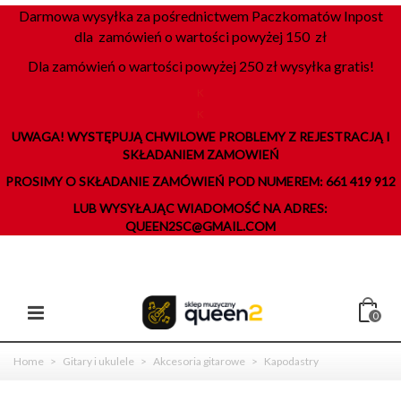
Darmowa wysyłka za pośrednictwem Paczkomatów Inpost
dla zamówień o wartości powyżej 150 zł
Dla zamówień o wartości powyżej 250 zł wysyłka gratis!
K
K
UWAGA! WYSTĘPUJĄ CHWILOWE PROBLEMY Z REJESTRACJĄ I
SKŁADANIEM ZAMOWIEŃ
PROSIMY O SKŁADANIE ZAMÓWIEŃ POD NUMEREM: 661 419 912
LUB WYSYŁAJĄC WIADOMOŚĆ NA ADRES:
QUEEN2SC@GMAIL.COM
0
Home
>
Gitary i ukulele
>
Akcesoria gitarowe
>
Kapodastry