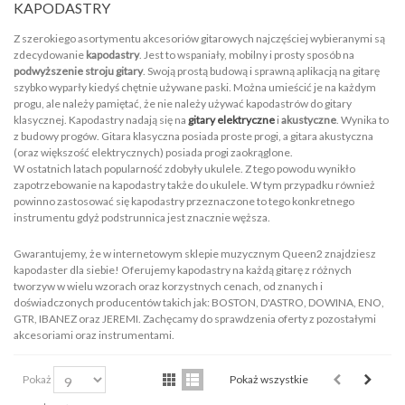
KAPODASTRY
Z szerokiego asortymentu akcesoriów gitarowych najczęściej wybieranymi są
zdecydowanie
kapodastry
. Jest to wspaniały, mobilny i prosty sposób na
podwyższenie stroju gitary
. Swoją prostą budową i sprawną aplikacją na gitarę
szybko wyparły kiedyś chętnie używane paski. Można umieścić je na każdym
progu, ale należy pamiętać, że nie należy używać kapodastrów do gitary
klasycznej. Kapodastry nadają się na
gitary elektryczne
i
akustyczne
. Wynika to
z budowy progów. Gitara klasyczna posiada proste progi, a gitara akustyczna
(oraz większość elektrycznych) posiada progi zaokrąglone.
W ostatnich latach popularność zdobyły ukulele. Z tego powodu wynikło
zapotrzebowanie na kapodastry także do ukulele. W tym przypadku również
powinno zastosować się kapodastry przeznaczone to tego konkretnego
instrumentu gdyż podstrunnica jest znacznie węższa.
Gwarantujemy, że w internetowym sklepie muzycznym Queen2 znajdziesz
kapodaster dla siebie! Oferujemy kapodastry na każdą gitarę z różnych
tworzyw w wielu wzorach oraz korzystnych cenach, od znanych i
doświadczonych producentów takich jak: BOSTON, D'ASTRO, DOWINA, ENO,
GTR, IBANEZ oraz JEREMI. Zachęcamy do sprawdzenia oferty z pozostałymi
akcesoriami oraz instrumentami.
Pokaż
Pokaż wszystkie