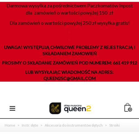
Darmowa wysyłka za pośrednictwem Paczkomatów Inpost
dla zamówień o wartości powyżej 150 zł
Dla zamówień o wartości powyżej 250 zł wysyłka gratis!
K
K
UWAGA! WYSTĘPUJĄ CHWILOWE PROBLEMY Z REJESTRACJĄ I
SKŁADANIEM ZAMOWIEŃ
PROSIMY O SKŁADANIE ZAMÓWIEŃ POD NUMEREM: 661 419 912
LUB WYSYŁAJĄC WIADOMOŚĆ NA ADRES:
QUEEN2SC@GMAIL.COM
0
Home
>
Instr. dęte
>
Akcesoria do instrumentów dętych
>
Stroiki