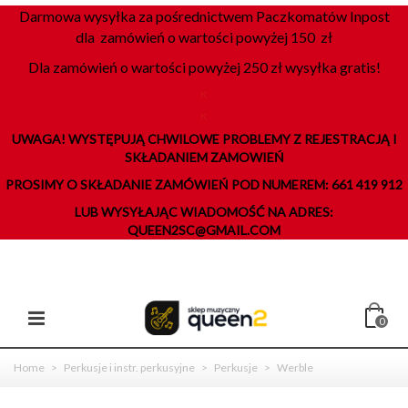
Darmowa wysyłka za pośrednictwem Paczkomatów Inpost
dla zamówień o wartości powyżej 150 zł
Dla zamówień o wartości powyżej 250 zł wysyłka gratis!
K
K
UWAGA! WYSTĘPUJĄ CHWILOWE PROBLEMY Z REJESTRACJĄ I
SKŁADANIEM ZAMOWIEŃ
PROSIMY O SKŁADANIE ZAMÓWIEŃ POD NUMEREM: 661 419 912
LUB WYSYŁAJĄC WIADOMOŚĆ NA ADRES:
QUEEN2SC@GMAIL.COM
0
Home
>
Perkusje i instr. perkusyjne
>
Perkusje
>
Werble