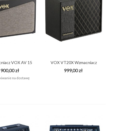
niacz VOX AV 15
VOX VT20X Wzmacniacz
combo do...
combo do...
900,00 zł
999,00 zł
iwanie na dostawę