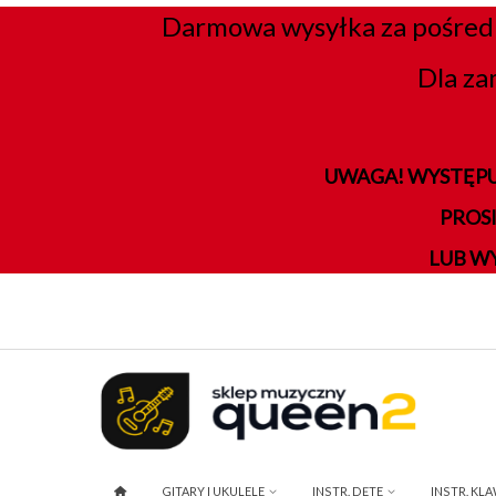
Darmowa wysyłka za pośred
Dla za
UWAGA! WYSTĘPU
PROS
LUB W
GITARY I UKULELE
INSTR. DĘTE
INSTR. KL