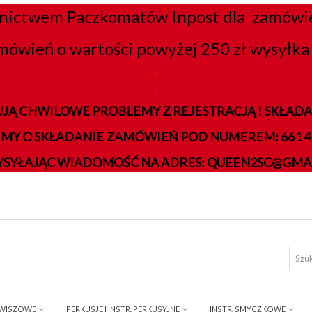
nictwem Paczkomatów Inpost dla zamówień
mówień o wartości powyżej 250 zł wysyłka 
K
K
JĄ CHWILOWE PROBLEMY Z REJESTRACJĄ I SKŁA
IMY O SKŁADANIE ZAMÓWIEŃ POD NUMEREM: 661 41
YSYŁAJĄC WIADOMOŚĆ NA ADRES: QUEEN2SC@GMA
AWISZOWE
PERKUSJE I INSTR. PERKUSYJNE
INSTR. SMYCZKOWE