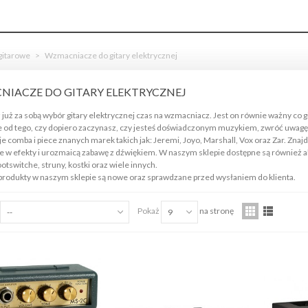
gitarowe
>
Wzmacniacze do gitary elektrycznej
IACZE DO GITARY ELEKTRYCZNEJ
 już za sobą wybór gitary elektrycznej czas na wzmacniacz. Jest on równie ważny co g
e od tego, czy dopiero zaczynasz, czy jesteś doświadczonym muzykiem, zwróć uwagę 
ED'S MUSIC GCSA1230
je comba i piece znanych marek takich jak: Jeremi, Joyo, Marshall, Vox oraz Zar. Zna
TRONGER KABEL WTYKI
w efekty i urozmaicą zabawę z dźwiękiem. W naszym sklepie dostępne są również akc
ACK...
ootswitche, struny, kostki oraz wiele innych.
,00 zł
produkty w naszym sklepie są nowe oraz sprawdzane przed wysłaniem do klienta.
ist Wood 5AX Hickory pałki
Pokaż
na stronę
--
9
erkusyjne
,00 zł
ist Wood 5B Hickory pałki
erkusyjne
,00 zł