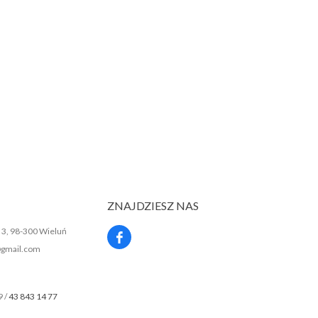
ZNAJDZIESZ NAS
a 3, 98-300 Wieluń
gmail.com
9 /
43 843 14 77