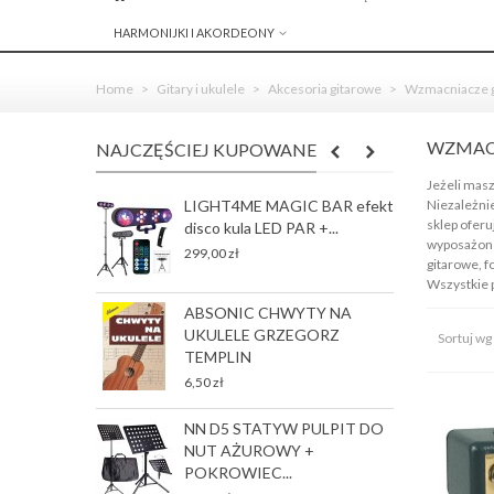
HARMONIJKI I AKORDEONY
Home
>
Gitary i ukulele
>
Akcesoria gitarowe
>
Wzmacniacze 
WZMACN
NAJCZĘŚCIEJ KUPOWANE
Jeżeli masz
Niezależni
LIGHT4ME MAGIC BAR efekt
R
sklep oferu
disco kula LED PAR +...
S
wyposażone 
J
299,00 zł
gitarowe, f
78
Wszystkie 
ABSONIC CHWYTY NA
G
UKULELE GRZEGORZ
Sortuj wg
p
TEMPLIN
35
6,50 zł
NN D5 STATYW PULPIT DO
G
NUT AŻUROWY +
p
POKROWIEC...
35