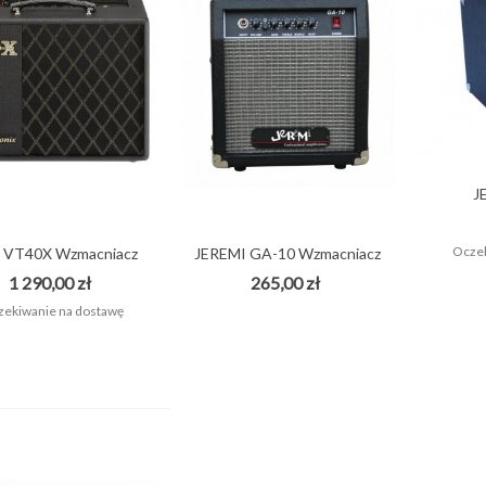
J
WZM
Oczek
 VT40X Wzmacniacz
JEREMI GA-10 Wzmacniacz
combo do...
combo do...
1 290,00 zł
265,00 zł
ekiwanie na dostawę