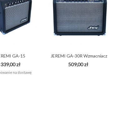
EREMI GA-15
JEREMI GA-30R Wzmacniacz
ACNIACZ DO...
combo...
339,00 zł
509,00 zł
iwanie na dostawę