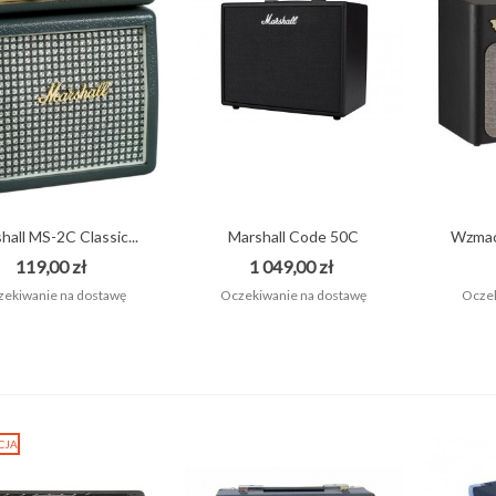
ONTRÄGER TG25E/GB
OKROWIEC DO GITARY...
55,00 zł
hall MS-2C Classic...
Marshall Code 50C
Wzmac
wzmacniacz...
119,00 zł
1 049,00 zł
ekiwanie na dostawę
Oczekiwanie na dostawę
Oczek
CJA