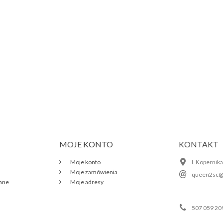
MOJE KONTO
KONTAKT
Moje konto
l. Kopernik
Moje zamówienia
queen2sc@
wane
Moje adresy
507 059 20