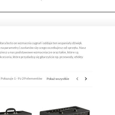
itara bo to on wzmacnia sygnał i oddaje ten wspaniały dźwięk.
na parametry i zastanów się czego oczekujesz od sprzętu. Nasz
jdziesz u nas podstawowe wzmacniacze oraz takie, które są
esoria, które przydadzą się gitarzyście np. przewody, efekty
Pokazuje 1 - 9 z 29 elementów
Pokaż wszystkie