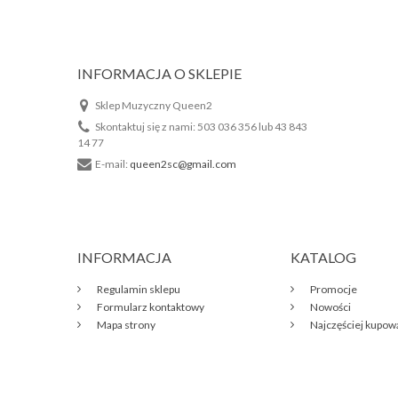
INFORMACJA O SKLEPIE
Sklep Muzyczny Queen2
Skontaktuj się z nami:
503 036 356 lub 43 843
14 77
E-mail:
queen2sc@gmail.com
INFORMACJA
KATALOG
Regulamin sklepu
Promocje
Formularz kontaktowy
Nowości
Mapa strony
Najczęściej kupo