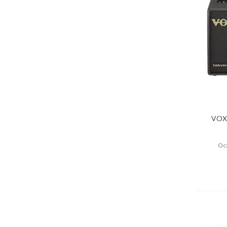
VOX
Ocz