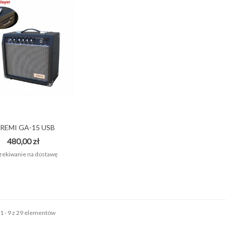
EREMI GA-15 USB
Wzmacniacz...
480,00 zł
ekiwanie na dostawę
1 - 9 z 29 elementów