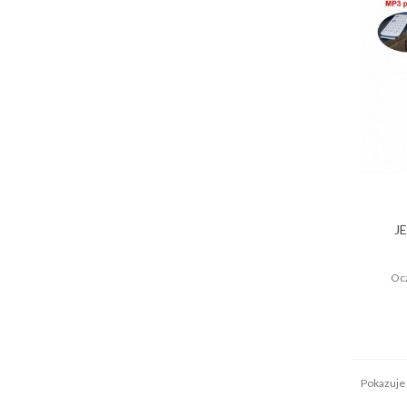
J
Ocz
Pokazuje 