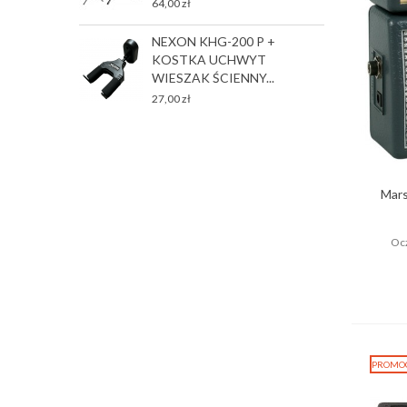
64,00 zł
T
NEXON KHG-200 P +
P
KOSTKA UCHWYT
2
WIESZAK ŚCIENNY...
27,00 zł
Mars
Ocz
PROMO