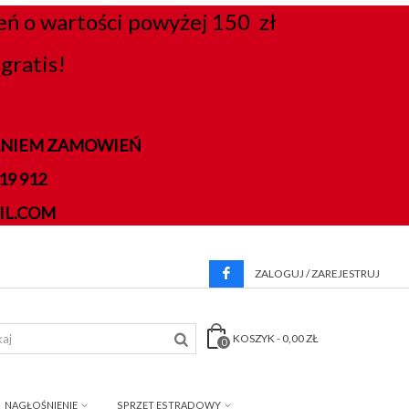
 o wartości powyżej 150 zł
gratis!
DANIEM ZAMOWIEŃ
9 912
IL.COM
ZALOGUJ / ZAREJESTRUJ
KOSZYK
-
0,00 ZŁ
0
NAGŁOŚNIENIE
SPRZĘT ESTRADOWY