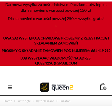
Darmowa wysyłka za pośrednictwem Paczkomatów Inpost
dla zamówień o wartości powyżej 150 zł
Dla zamówień o wartości powyżej 250 zł wysyłka gratis!
K
K
UWAGA! WYSTĘPUJĄ CHWILOWE PROBLEMY Z REJESTRACJĄ I
SKŁADANIEM ZAMOWIEŃ
PROSIMY O SKŁADANIE ZAMÓWIEŃ POD NUMEREM: 661 419 912
LUB WYSYŁAJĄC WIADOMOŚĆ NA ADRES:
QUEEN2SC@GMAIL.COM
0
Home
>
Instr. dęte
>
Dęte blaszane
>
Suzafon