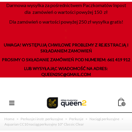
Darmowa wysyłka za pośrednictwem Paczkomatów Inpost
dla zamówień o wartości powyżej 150 zł
Dla zamówień o wartości powyżej 250 zł wysyłka gratis!
K
K
UWAGA! WYSTĘPUJĄ CHWILOWE PROBLEMY Z REJESTRACJĄ I
SKŁADANIEM ZAMOWIEŃ
PROSIMY O SKŁADANIE ZAMÓWIEŃ POD NUMEREM: 661 419 912
LUB WYSYŁAJĄC WIADOMOŚĆ NA ADRES:
QUEEN2SC@GMAIL.COM
0
Home
>
Perkusje i instr. perkusyjne
>
Perkusje
>
Naciągi perkusyjne
>
Aquarian CC10 naciąg perkusyjny 10" Classic Clear