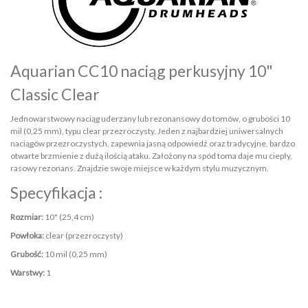
Aquarian CC10 naciąg perkusyjny 10"
Classic Clear
Jednowarstwowy naciąg uderzany lub rezonansowy do tomów, o grubości 10
mil (0,25 mm), typu clear przezroczysty. Jeden z najbardziej uniwersalnych
naciągów przezroczystych, zapewnia jasną odpowiedź oraz tradycyjne, bardzo
otwarte brzmienie z dużą ilością ataku. Założony na spód toma daje mu ciepły,
rasowy rezonans. Znajdzie swoje miejsce w każdym stylu muzycznym.
Specyfikacja :
Rozmiar:
10" (25,4 cm)
Powłoka:
clear (przezroczysty)
Grubość:
10 mil (0,25 mm)
Warstwy:
1