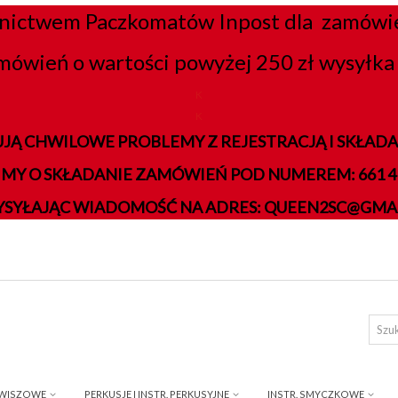
nictwem Paczkomatów Inpost dla zamówień
mówień o wartości powyżej 250 zł wysyłka 
K
K
JĄ CHWILOWE PROBLEMY Z REJESTRACJĄ I SKŁA
IMY O SKŁADANIE ZAMÓWIEŃ POD NUMEREM: 661 41
YSYŁAJĄC WIADOMOŚĆ NA ADRES: QUEEN2SC@GMA
AWISZOWE
PERKUSJE I INSTR. PERKUSYJNE
INSTR. SMYCZKOWE