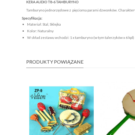
KERA AUDIO
T8-6
TAMBURYNO
Tamburyno jednorzędowe z pięcioma parami dzwonków. Charakteryzuj
Specyfikacja:
Materiał:
Stal, Sklejka
Kolor:
Naturalny
W skład zestawu wchodzi:
1 x tamburyno (w tym talerzyków x 6 kpl)
PRODUKTY POWIĄZANE