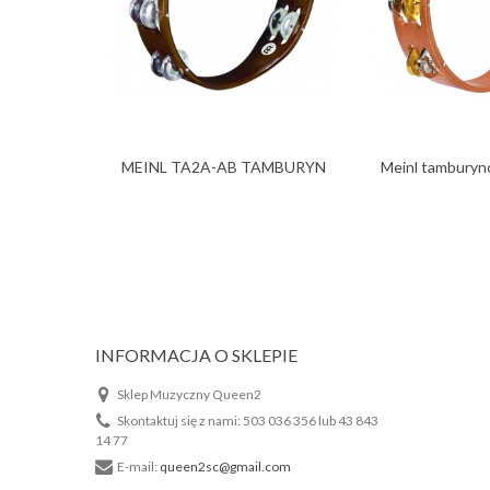
MEINL TA2A-AB TAMBURYN
Meinl tambury
PODWÓJNY...
INFORMACJA O SKLEPIE
Sklep Muzyczny Queen2
Skontaktuj się z nami:
503 036 356 lub 43 843
14 77
E-mail:
queen2sc@gmail.com