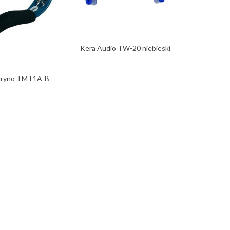
Kera Audio TW-20 niebieski
Kera T
tamburyn
uryno TMT1A-B