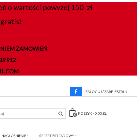
 o wartości powyżej 150 zł
gratis!
DANIEM ZAMOWIEŃ
9 912
IL.COM
ZALOGUJ / ZAREJESTRUJ
KOSZYK
-
0,00 ZŁ
0
NAGŁOŚNIENIE
SPRZĘT ESTRADOWY