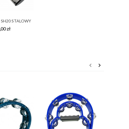
 SH20 STALOWY
KER...
,00 zł