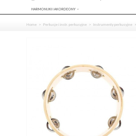
HARMONIJKI I AKORDEONY
Home
>
Perkusje i instr. perkusyjne
>
Instrumenty perkusyjne