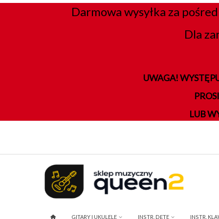
Darmowa wysyłka za pośred
Dla za
UWAGA! WYSTĘPU
PROS
LUB W
GITARY I UKULELE
INSTR. DĘTE
INSTR. KL