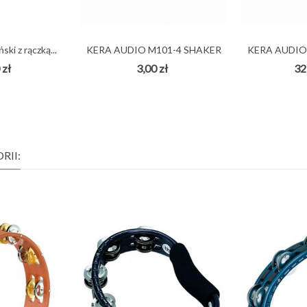
ki z rączką...
KERA AUDIO M101-4 SHAKER
KERA AUDIO
JAJKO...
SHA
 zł
3,00 zł
32
RII: