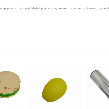
e je wyraźny dźwięk Może być używane jako akompaniament w śpiewie, daje wiele r