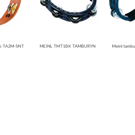
no TA2M-SNT
MEINL TMT1BK TAMBURYN
Meinl tamb
PODWÓJNY...