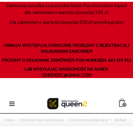
Darmowa wysyłka za pośrednictwem Paczkomatów Inpost
dla zamówień o wartości powyżej 150 zł
Dla zamówień o wartości powyżej 250 zł wysyłka gratis!
K
K
UWAGA! WYSTĘPUJĄ CHWILOWE PROBLEMY Z REJESTRACJĄ I
SKŁADANIEM ZAMOWIEŃ
PROSIMY O SKŁADANIE ZAMÓWIEŃ POD NUMEREM: 661 419 912
LUB WYSYŁAJĄC WIADOMOŚĆ NA ADRES:
QUEEN2SC@GMAIL.COM
0
Home
>
Perkusje i instr. perkusyjne
>
Instrumenty perkusyjne
>
Darbuki