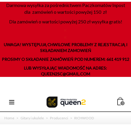
Darmowa wysyłka za pośrednictwem Paczkomatów Inpost
dla zamówień o wartości powyżej 150 zł
Dla zamówień o wartości powyżej 250 zł wysyłka gratis!
K
K
UWAGA! WYSTĘPUJĄ CHWILOWE PROBLEMY Z REJESTRACJĄ I
SKŁADANIEM ZAMOWIEŃ
PROSIMY O SKŁADANIE ZAMÓWIEŃ POD NUMEREM: 661 419 912
LUB WYSYŁAJĄC WIADOMOŚĆ NA ADRES:
QUEEN2SC@GMAIL.COM
0
Home
>
Gitary i ukulele
>
Producenci
>
RICHWOOD