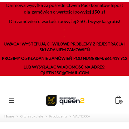
Darmowa wysyłka za pośrednictwem Paczkomatów Inpost
dla zamówień o wartości powyżej 150 zł
Dla zamówień o wartości powyżej 250 zł wysyłka gratis!
K
K
UWAGA! WYSTĘPUJĄ CHWILOWE PROBLEMY Z REJESTRACJĄ I
SKŁADANIEM ZAMOWIEŃ
PROSIMY O SKŁADANIE ZAMÓWIEŃ POD NUMEREM: 661 419 912
LUB WYSYŁAJĄC WIADOMOŚĆ NA ADRES:
QUEEN2SC@GMAIL.COM
0
Home
>
Gitary i ukulele
>
Producenci
>
VALTIERRA