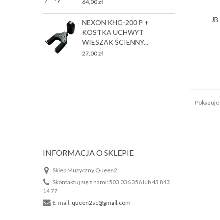
64,00 zł
T
JB
NEXON KHG-200 P +
P
KOSTKA UCHWYT
2
WIESZAK ŚCIENNY...
27,00 zł
Pokazuje 
INFORMACJA O SKLEPIE
Sklep Muzyczny Queen2
Skontaktuj się z nami:
503 036 356 lub 43 843
14 77
E-mail:
queen2sc@gmail.com