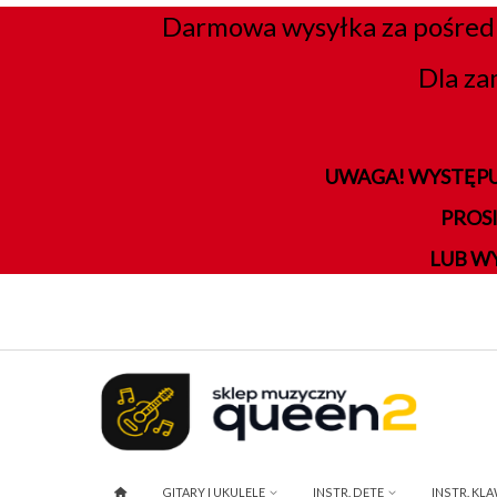
Darmowa wysyłka za pośred
Dla za
UWAGA! WYSTĘPU
PROS
LUB W
GITARY I UKULELE
INSTR. DĘTE
INSTR. KL