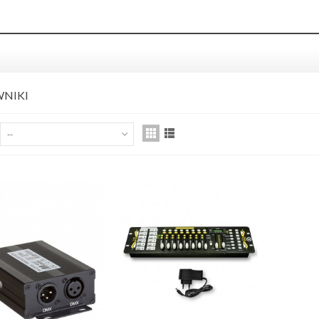
WNIKI
ED'S MUSIC GCSA1230
--
TRONGER KABEL WTYKI
ACK...
,00 zł
ist Wood 5AX Hickory pałki
erkusyjne
,00 zł
ist Wood 5B Hickory pałki
erkusyjne
,00 zł