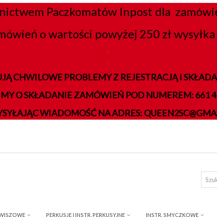
nictwem Paczkomatów Inpost dla zamówień
mówień o wartości powyżej 250 zł wysyłka 
K
K
JĄ CHWILOWE PROBLEMY Z REJESTRACJĄ I SKŁA
IMY O SKŁADANIE ZAMÓWIEŃ POD NUMEREM: 661 41
YSYŁAJĄC WIADOMOŚĆ NA ADRES: QUEEN2SC@GMA
AWISZOWE
PERKUSJE I INSTR. PERKUSYJNE
INSTR. SMYCZKOWE