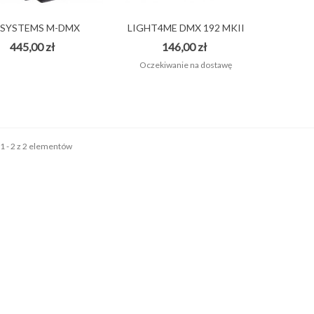
ONTRÄGER TG25E/GB
 SYSTEMS M-DMX
LIGHT4ME DMX 192 MKII
OKROWIEC DO GITARY...
TRANSCEIVER...
SUWAKOWY...
445,00 zł
146,00 zł
55,00 zł
Oczekiwanie na dostawę
1 - 2 z 2 elementów