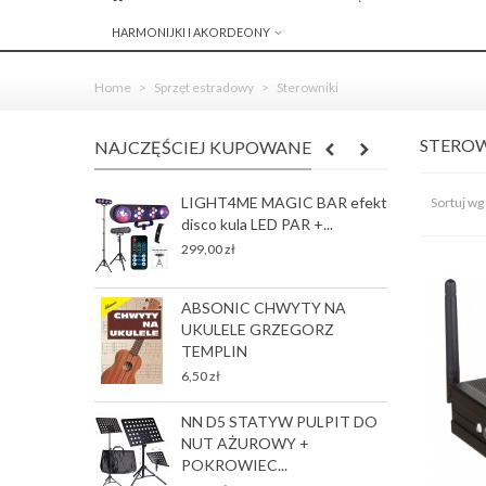
HARMONIJKI I AKORDEONY
Home
>
Sprzęt estradowy
>
Sterowniki
STERO
NAJCZĘŚCIEJ KUPOWANE
LIGHT4ME MAGIC BAR efekt
R
Sortuj wg
disco kula LED PAR +...
S
J
299,00 zł
78
ABSONIC CHWYTY NA
G
UKULELE GRZEGORZ
p
TEMPLIN
35
6,50 zł
NN D5 STATYW PULPIT DO
G
NUT AŻUROWY +
p
POKROWIEC...
35