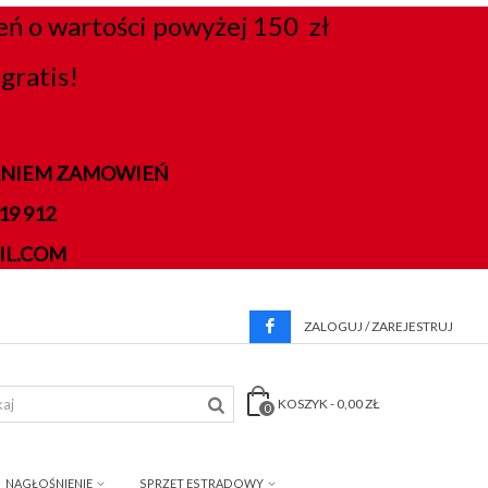
 o wartości powyżej 150 zł
gratis!
DANIEM ZAMOWIEŃ
9 912
IL.COM
ZALOGUJ / ZAREJESTRUJ
KOSZYK
-
0,00 ZŁ
0
NAGŁOŚNIENIE
SPRZĘT ESTRADOWY