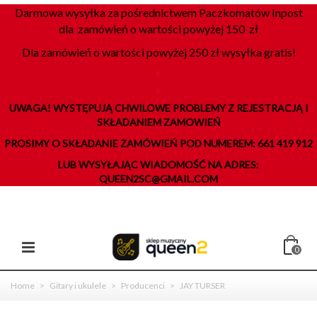
Darmowa wysyłka za pośrednictwem Paczkomatów Inpost
dla zamówień o wartości powyżej 150 zł
Dla zamówień o wartości powyżej 250 zł wysyłka gratis!
K
K
UWAGA! WYSTĘPUJĄ CHWILOWE PROBLEMY Z REJESTRACJĄ I
SKŁADANIEM ZAMOWIEŃ
PROSIMY O SKŁADANIE ZAMÓWIEŃ POD NUMEREM: 661 419 912
LUB WYSYŁAJĄC WIADOMOŚĆ NA ADRES:
QUEEN2SC@GMAIL.COM
0
Home
>
Gitary i ukulele
>
Producenci
>
JAY TURSER