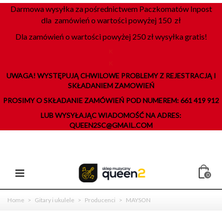
Darmowa wysyłka za pośrednictwem Paczkomatów Inpost
dla zamówień o wartości powyżej 150 zł
Dla zamówień o wartości powyżej 250 zł wysyłka gratis!
K
K
UWAGA! WYSTĘPUJĄ CHWILOWE PROBLEMY Z REJESTRACJĄ I
SKŁADANIEM ZAMOWIEŃ
PROSIMY O SKŁADANIE ZAMÓWIEŃ POD NUMEREM: 661 419 912
LUB WYSYŁAJĄC WIADOMOŚĆ NA ADRES:
QUEEN2SC@GMAIL.COM
0
Home
>
Gitary i ukulele
>
Producenci
>
MAYSON