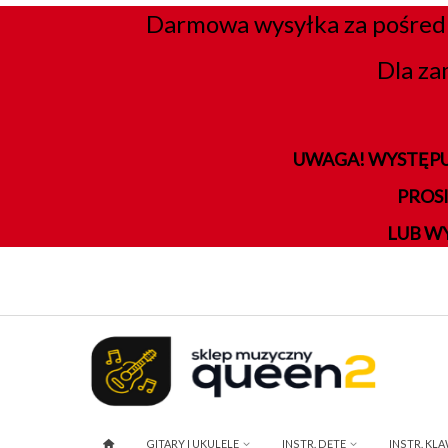
Darmowa wysyłka za pośred
Dla za
UWAGA! WYSTĘPU
PROS
LUB W
GITARY I UKULELE
INSTR. DĘTE
INSTR. KL