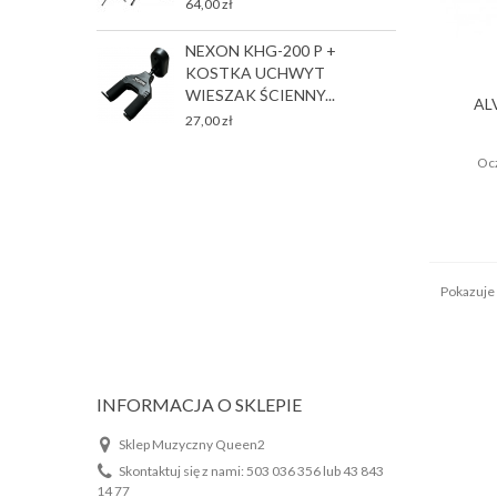
64,00 zł
T
NEXON KHG-200 P +
P
KOSTKA UCHWYT
2
WIESZAK ŚCIENNY...
AL
27,00 zł
C
Ocz
Pokazuje 
INFORMACJA O SKLEPIE
Sklep Muzyczny Queen2
Skontaktuj się z nami:
503 036 356 lub 43 843
14 77