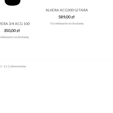
ONTRÄGER TG25E/GB
ALVERA ACG300 GITARA
OKROWIEC DO GITARY...
KLASYCZNA 4/4
589,00 zł
55,00 zł
Oczekiwanie na dostawę
VERA 3/4 ACG 100
ZARNA GITARA...
350,00 zł
ekiwanie na dostawę
1 - 2 z 2 elementów