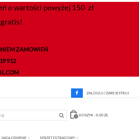
 o wartości powyżej 150 zł
gratis!
DANIEM ZAMOWIEŃ
9 912
IL.COM
ZALOGUJ / ZAREJESTRUJ
KOSZYK
-
0,00 ZŁ
0
NAGŁOŚNIENIE
SPRZĘT ESTRADOWY