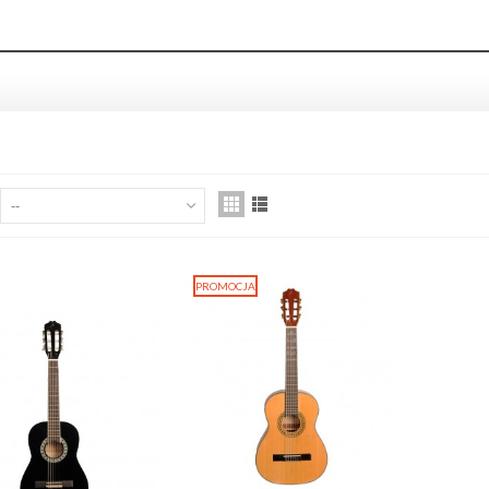
A
ED'S MUSIC GCSA1230
--
TRONGER KABEL WTYKI
ACK...
,00 zł
PROMOCJA
ist Wood 5AX Hickory pałki
erkusyjne
,00 zł
ist Wood 5B Hickory pałki
erkusyjne
,00 zł