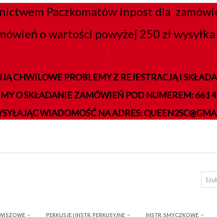
nictwem Paczkomatów Inpost dla zamówień
mówień o wartości powyżej 250 zł wysyłka 
K
K
JĄ CHWILOWE PROBLEMY Z REJESTRACJĄ I SKŁA
IMY O SKŁADANIE ZAMÓWIEŃ POD NUMEREM: 661 41
YSYŁAJĄC WIADOMOŚĆ NA ADRES: QUEEN2SC@GMA
AWISZOWE
PERKUSJE I INSTR. PERKUSYJNE
INSTR. SMYCZKOWE