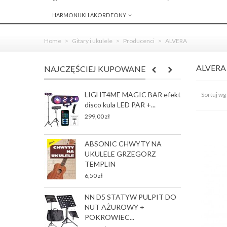
HARMONIJKI I AKORDEONY
Home
>
Gitary i ukulele
>
Producenci
>
ALVERA
ALVER
NAJCZĘŚCIEJ KUPOWANE
LIGHT4ME MAGIC BAR efekt
R
Sortuj wg
disco kula LED PAR +...
S
J
299,00 zł
78
ABSONIC CHWYTY NA
G
UKULELE GRZEGORZ
p
TEMPLIN
35
6,50 zł
NN D5 STATYW PULPIT DO
G
NUT AŻUROWY +
p
POKROWIEC...
35