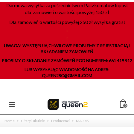
Darmowa wysyłka za pośrednictwem Paczkomatów Inpost
dla zamówień o wartości powyżej 150 zł
Dla zamówień o wartości powyżej 250 zł wysyłka gratis!
K
K
UWAGA! WYSTĘPUJĄ CHWILOWE PROBLEMY Z REJESTRACJĄ I
SKŁADANIEM ZAMOWIEŃ
PROSIMY O SKŁADANIE ZAMÓWIEŃ POD NUMEREM: 661 419 912
LUB WYSYŁAJĄC WIADOMOŚĆ NA ADRES:
QUEEN2SC@GMAIL.COM
0
Home
>
Gitary i ukulele
>
Producenci
>
MARRIS